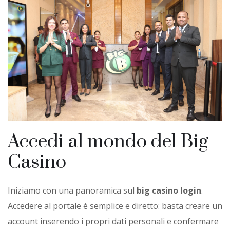
Accedi al mondo del Big
Casino
Iniziamo con una panoramica sul
big casino login
.
Accedere al portale è semplice e diretto: basta creare un
account inserendo i propri dati personali e confermare