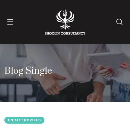
Blog Single
UNCATEGORIZED