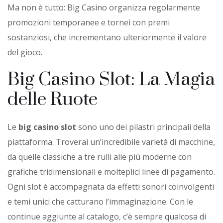
Ma non è tutto: Big Casino organizza regolarmente
promozioni temporanee e tornei con premi
sostanziosi, che incrementano ulteriormente il valore
del gioco.
Big Casino Slot: La Magia
delle Ruote
Le
big casino slot
sono uno dei pilastri principali della
piattaforma. Troverai un’incredibile varietà di macchine,
da quelle classiche a tre rulli alle più moderne con
grafiche tridimensionali e molteplici linee di pagamento.
Ogni slot è accompagnata da effetti sonori coinvolgenti
e temi unici che catturano l’immaginazione. Con le
continue aggiunte al catalogo, c’è sempre qualcosa di