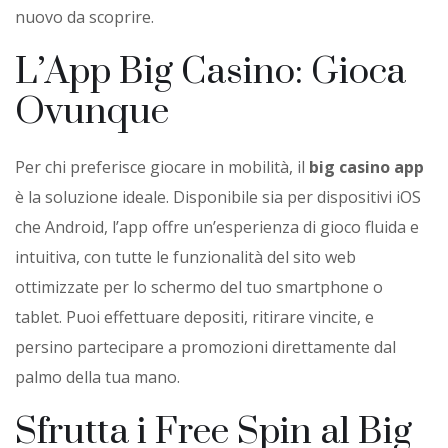
nuovo da scoprire.
L’App Big Casino: Gioca
Ovunque
Per chi preferisce giocare in mobilità, il
big casino app
è la soluzione ideale. Disponibile sia per dispositivi iOS
che Android, l’app offre un’esperienza di gioco fluida e
intuitiva, con tutte le funzionalità del sito web
ottimizzate per lo schermo del tuo smartphone o
tablet. Puoi effettuare depositi, ritirare vincite, e
persino partecipare a promozioni direttamente dal
palmo della tua mano.
Sfrutta i Free Spin al Big