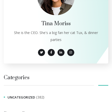
Tina Moriss
She is the CEO. She's a big fan her cat Tux, & dinner
parties
Categories
(382)
UNCATEGORIZED