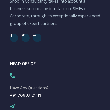
Shoolin Consultancy takes into account all
business sections be it a start-up, SMEs or
Corporate, through its exceptionally experienced
group of expert partners.
HEAD OFFICE
Have Any Questions?
+91 70907 21111