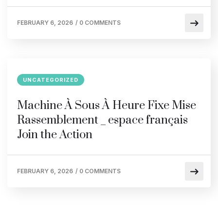
FEBRUARY 6, 2026
/
0 COMMENTS
UNCATEGORIZED
Machine À Sous À Heure Fixe Mise
Rassemblement _ espace français
Join the Action
FEBRUARY 6, 2026
/
0 COMMENTS