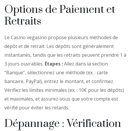
Options de Paiement et
Retraits
Le Casino vegasino propose plusieurs méthodes de
dépôt et de retrait. Les dépôts sont généralement
instantanés, tandis que les retraits peuvent prendre 1 à
3 jours ouvrables.
Étapes :
Allez dans la section
“Banque”, sélectionnez une méthode (ex. : carte
bancaire, PayPal), entrez le montant, et confirmez.
Vérifiez les limites minimales (ex. : 10€ pour les dépôts)
et maximales, et assurez-vous que votre compte est
vérifié pour éviter les retards.
Dépannage : Vérification