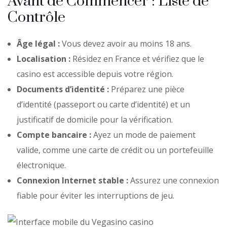
Avant de Commencer : Liste de
Contrôle
Âge légal :
Vous devez avoir au moins 18 ans.
Localisation :
Résidez en France et vérifiez que le
casino est accessible depuis votre région.
Documents d’identité :
Préparez une pièce
d’identité (passeport ou carte d’identité) et un
justificatif de domicile pour la vérification.
Compte bancaire :
Ayez un mode de paiement
valide, comme une carte de crédit ou un portefeuille
électronique.
Connexion Internet stable :
Assurez une connexion
fiable pour éviter les interruptions de jeu.