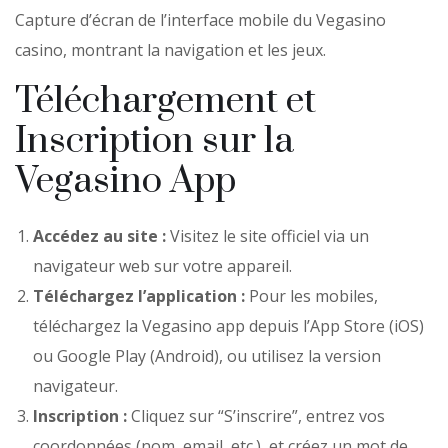
Capture d’écran de l’interface mobile du Vegasino
casino, montrant la navigation et les jeux.
Téléchargement et
Inscription sur la
Vegasino App
Accédez au site :
Visitez le site officiel via un
navigateur web sur votre appareil.
Téléchargez l’application :
Pour les mobiles,
téléchargez la Vegasino app depuis l’App Store (iOS)
ou Google Play (Android), ou utilisez la version
navigateur.
Inscription :
Cliquez sur “S’inscrire”, entrez vos
coordonnées (nom, email, etc.), et créez un mot de