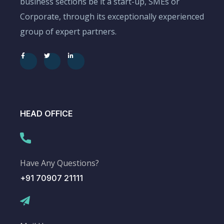
business sections be it a start-up, SMEs or
Corporate, through its exceptionally experienced
group of expert partners.
HEAD OFFICE
Have Any Questions?
+91 70907 21111