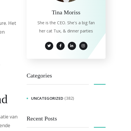
Tina Moriss
re. Het
She is the CEO. She's a big fan
her cat Tux, & dinner parties
nen
n
Categories
nd
(382)
UNCATEGORIZED
atie van
Recent Posts
kende