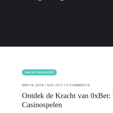
UNCATEGORIZED
MAY 15, 2018
/
SUP-OCT
/
0 COMMENTS
Ontdek de Kracht van 0xBet: V
Casinospelen