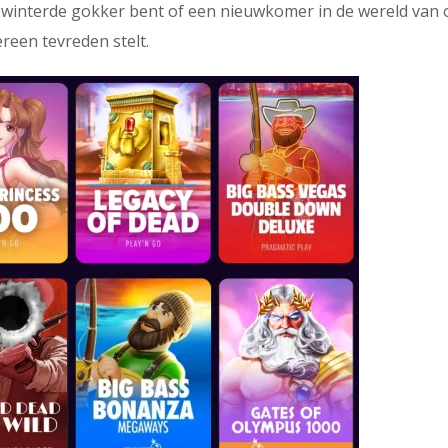
gewinterde gokker bent of een nieuwkomer in de wereld van 
ereen tevreden stelt.