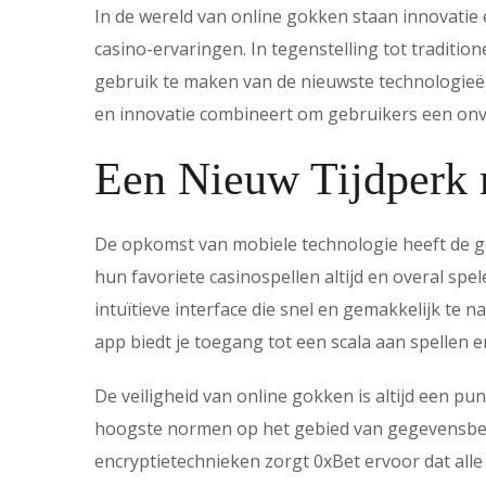
In de wereld van online gokken staan innovatie
casino-ervaringen. In tegenstelling tot traditio
gebruik te maken van de nieuwste technologieën
en innovatie combineert om gebruikers een onve
Een Nieuw Tijdperk 
De opkomst van mobiele technologie heeft de g
hun favoriete casinospellen altijd en overal sp
intuïtieve interface die snel en gemakkelijk te nav
app biedt je toegang tot een scala aan spellen e
De veiligheid van online gokken is altijd een p
hoogste normen op het gebied van gegevensbe
encryptietechnieken zorgt 0xBet ervoor dat alle 