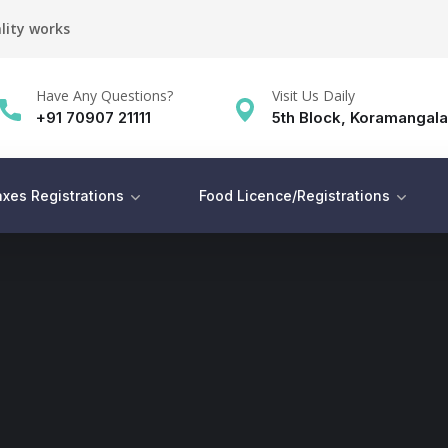
lity works
Have Any Questions?
Visit Us Daily
+91 70907 21111
5th Block, Koramangala
xes Registrations
Food Licence/Registrations