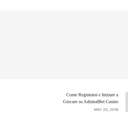
Come Registrarsi e Iniziare a
Giocare su AdmiralBet Casino
MAY 20, 2018