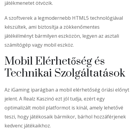
játékmenetet ötvözik.
A szoftverek a legmodernebb HTML5 technológiával
készültek, ami biztosítja a zökkenőmentes
játékélményt bármilyen eszközön, legyen az asztali
számítógép vagy mobil eszköz.
Mobil Elérhetőség és
Technikai Szolgáltatások
Az iGaming iparágban a mobil elérhetőség óriási előnyt
jelent. A Realz Kaszinó ezt jól tudja, ezért egy
optimalizált mobil platformot is kínál, amely lehetővé
teszi, hogy játékosaik bármikor, bárhol hozzáférjenek
kedvenc játékaikhoz.