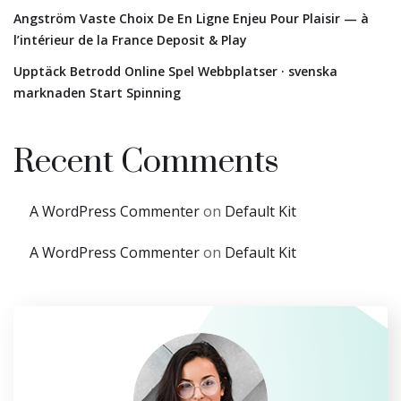
Angström Vaste Choix De En Ligne Enjeu Pour Plaisir — à
l’intérieur de la France Deposit & Play
Upptäck Betrodd Online Spel Webbplatser · svenska
marknaden Start Spinning
Recent Comments
A WordPress Commenter
on
Default Kit
A WordPress Commenter
on
Default Kit