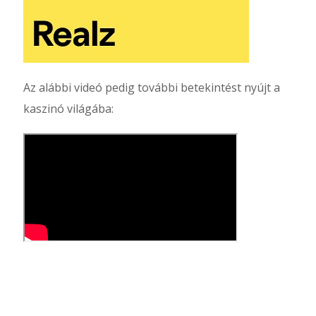
Az alábbi videó pedig további betekintést nyújt a
kaszinó világába: