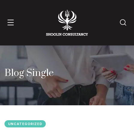
Blog Single
UNCATEGORIZED