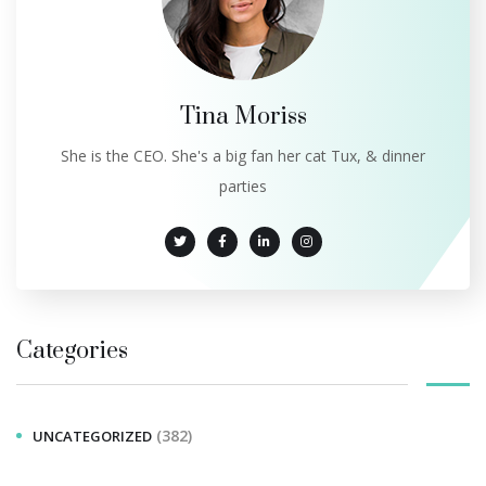
Tina Moriss
She is the CEO. She's a big fan her cat Tux, & dinner
parties
Categories
(382)
UNCATEGORIZED