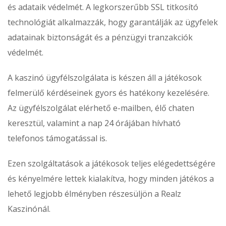
és adataik védelmét. A legkorszerűbb SSL titkosító
technológiát alkalmazzák, hogy garantálják az ügyfelek
adatainak biztonságát és a pénzügyi tranzakciók
védelmét.
A kaszinó ügyfélszolgálata is készen áll a játékosok
felmerülő kérdéseinek gyors és hatékony kezelésére.
Az ügyfélszolgálat elérhető e-mailben, élő chaten
keresztül, valamint a nap 24 órájában hívható
telefonos támogatással is.
Ezen szolgáltatások a játékosok teljes elégedettségére
és kényelmére lettek kialakítva, hogy minden játékos a
lehető legjobb élményben részesüljön a Realz
Kaszinónál.