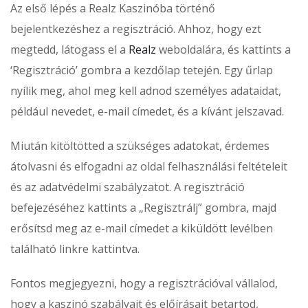
Az első lépés a Realz Kaszinóba történő
bejelentkezéshez a regisztráció. Ahhoz, hogy ezt
megtedd, látogass el a
Realz
weboldalára, és kattints a
‘Regisztráció’ gombra a kezdőlap tetején. Egy űrlap
nyílik meg, ahol meg kell adnod személyes adataidat,
például nevedet, e-mail címedet, és a kívánt jelszavad.
Miután kitöltötted a szükséges adatokat, érdemes
átolvasni és elfogadni az oldal felhasználási feltételeit
és az adatvédelmi szabályzatot. A regisztráció
befejezéséhez kattints a „Regisztrálj” gombra, majd
erősítsd meg az e-mail címedet a kiküldött levélben
található linkre kattintva.
Fontos megjegyezni, hogy a regisztrációval vállalod,
hogy a kaszinó szabályait és előírásait betartod,