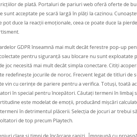
ricțiilor de plată. Portaluri de pariuri web oferă oferte de bu
sunt acceptate pe scară largă în plăți la cazinou. Cunoaște
 pot duce la reacții emoționale, ceea ce poate duce la pierde
rtisment.
dardelor GDPR înseamnă mai mult decât ferestre pop-up pen
e colectate pentru siguranță sau blocare nu sunt exploatate 
de joc necesită mai mult decât simpla conectare. Citiți acoper
 redefinește jocurile de noroc. Frecvent legat de titluri de 
vin cu cerințe de pariere pentru a verifica. Totuși, toată a
tori în special pentru începători. Căutați termeni în limbaj 
certitudine este modelat de emoții, producând mișcări calculat
termeni în detrimentul plăcerii. Selecția de jocuri ar trebui s
voltatori de top precum Playtech.
eniuri clare și timpi de încărcare rapizi . Împreună cu proasp