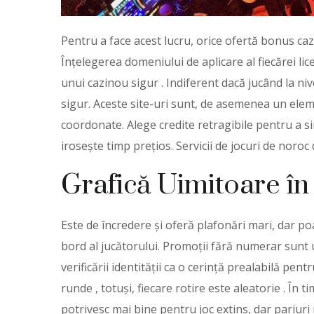
Pentru a face acest lucru, orice ofertă bonus ca
Înțelegerea domeniului de aplicare al fiecărei lic
unui cazinou sigur . Indiferent dacă jucând la ni
sigur. Aceste site-uri sunt, de asemenea un eleme
coordonate. Alege credite retragibile pentru a si
irosește timp prețios. Servicii de jocuri de noroc
Grafică Uimitoare în
Este de încredere și oferă plafonări mari, dar p
bord al jucătorului. Promoții fără numerar sunt un
verificării identității ca o cerință prealabilă pen
runde , totuși, fiecare rotire este aleatorie . În t
potrivesc mai bine pentru joc extins, dar pariuri