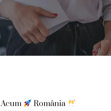
te Acum
România