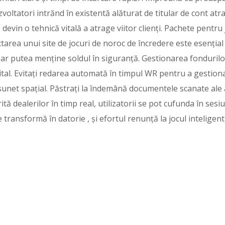
oltatori intrănd în existentă alăturat de titular de cont atr
 devin o tehnică vitală a atrage viitor clienți. Pachete pentru 
lectarea unui site de jocuri de noroc de încredere este esenția
ți-ar putea menține soldul în siguranță. Gestionarea fondurilo
gital. Evitați redarea automată în timpul WR pentru a gestion
n sunet spațial. Păstrați la îndemână documentele scanate ale 
tă dealerilor în timp real, utilizatorii se pot cufunda în sesi
 transformă în datorie , și efortul renunță la jocul inteligent