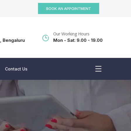
BOOK AN APPOINTMENT
Our Working Hours
, Bengaluru
Mon - Sat: 9.00 - 19.00
Contact Us