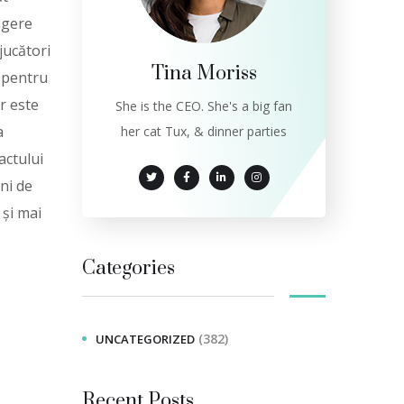
agere
jucători
Tina Moriss
l pentru
r este
She is the CEO. She's a big fan
a
her cat Tux, & dinner parties
actului
uni de
 și mai
Categories
(382)
UNCATEGORIZED
Recent Posts