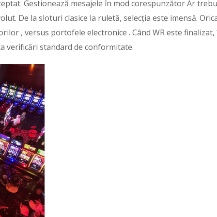
șteptat. Gestionează mesajele în mod corespunzător Ar trebu
ut. De la sloturi clasice la ruletă, selecția este imensă. Oric
torilor , versus portofele electronice . Când WR este finalizat,
a verificări standard de conformitate.