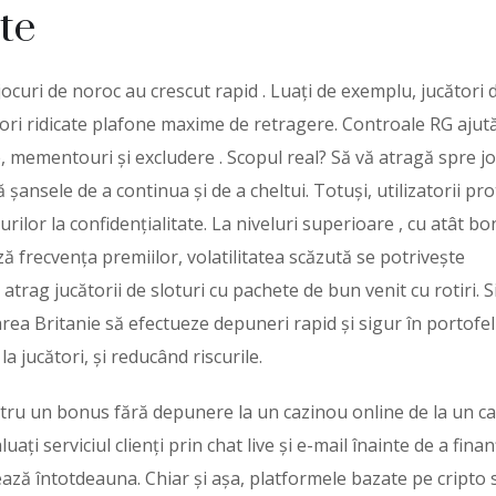
te
 jocuri de noroc au crescut rapid . Luați de exemplu, jucători 
alori ridicate plafone maxime de retragere. Controale RG ajută
e, mementouri și excludere . Scopul real? Să vă atragă spre jo
ansele de a continua și de a cheltui. Totuși, utilizatorii pro
rilor la confidențialitate. La niveluri superioare , cu atât bo
ă frecvența premiilor, volatilitatea scăzută se potrivește
 atrag jucătorii de sloturi cu pachete de bun venit cu rotiri. 
area Britanie să efectueze depuneri rapid și sigur în portofel
la jucători, și reducând riscurile.
entru un bonus fără depunere la un cazinou online de la un ca
uați serviciul clienți prin chat live și e-mail înainte de a finan
ează întotdeauna. Chiar și așa, platformele bazate pe cripto 