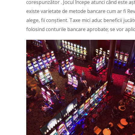
corespunzător . Jocul începe atunci când este a
existe varietate de metode bancare cum ar fi Revol
alege, fii conștient. Taxe mici aduc beneficii jucă
folosind conturile bancare aprobate; se vor aplic