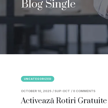
Blog Single
UNCATEGORIZED
OCTOBER 10, 2025
/
SUP-OCT
/
0 COMMENTS
Activează Rotiri Gratui