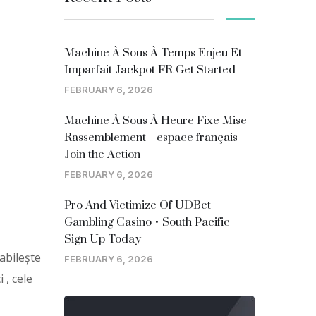
Machine À Sous À Temps Enjeu Et
Imparfait Jackpot FR Get Started
FEBRUARY 6, 2026
Machine À Sous À Heure Fixe Mise
Rassemblement _ espace français
Join the Action
FEBRUARY 6, 2026
Pro And Victimize Of UDBet
Gambling Casino • South Pacific
Sign Up Today
tabilește
FEBRUARY 6, 2026
 , cele