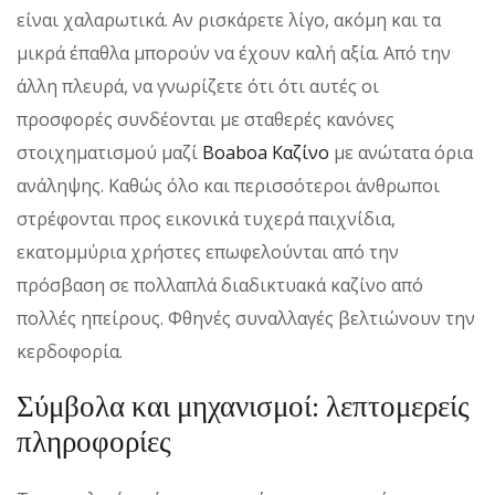
είναι χαλαρωτικά. Αν ρισκάρετε λίγο, ακόμη και τα
μικρά έπαθλα μπορούν να έχουν καλή αξία. Από την
άλλη πλευρά, να γνωρίζετε ότι ότι αυτές οι
προσφορές συνδέονται με σταθερές κανόνες
στοιχηματισμού μαζί
Boaboa Καζίνο
με ανώτατα όρια
ανάληψης. Καθώς όλο και περισσότεροι άνθρωποι
στρέφονται προς εικονικά τυχερά παιχνίδια,
εκατομμύρια χρήστες επωφελούνται από την
πρόσβαση σε πολλαπλά διαδικτυακά καζίνο από
πολλές ηπείρους. Φθηνές συναλλαγές βελτιώνουν την
κερδοφορία.
Σύμβολα και μηχανισμοί: λεπτομερείς
πληροφορίες