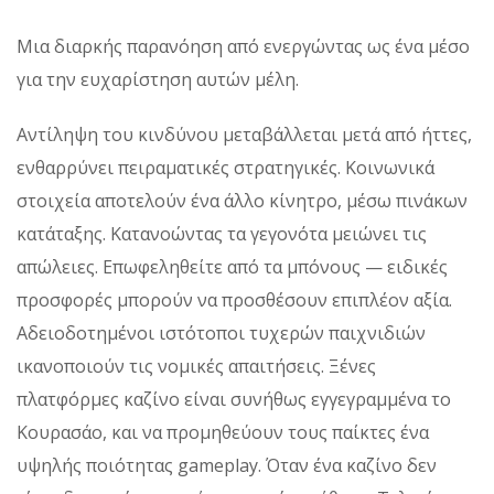
Μια διαρκής παρανόηση από ενεργώντας ως ένα μέσο
για την ευχαρίστηση αυτών μέλη.
Αντίληψη του κινδύνου μεταβάλλεται μετά από ήττες,
ενθαρρύνει πειραματικές στρατηγικές. Κοινωνικά
στοιχεία αποτελούν ένα άλλο κίνητρο, μέσω πινάκων
κατάταξης. Κατανοώντας τα γεγονότα μειώνει τις
απώλειες. Επωφεληθείτε από τα μπόνους — ειδικές
προσφορές μπορούν να προσθέσουν επιπλέον αξία.
Αδειοδοτημένοι ιστότοποι τυχερών παιχνιδιών
ικανοποιούν τις νομικές απαιτήσεις. Ξένες
πλατφόρμες καζίνο είναι συνήθως εγγεγραμμένα το
Κουρασάο, και να προμηθεύουν τους παίκτες ένα
υψηλής ποιότητας gameplay. Όταν ένα καζίνο δεν