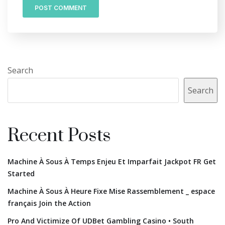
Search
Search
Recent Posts
Machine À Sous À Temps Enjeu Et Imparfait Jackpot FR Get
Started
Machine À Sous À Heure Fixe Mise Rassemblement _ espace
français Join the Action
Pro And Victimize Of UDBet Gambling Casino • South