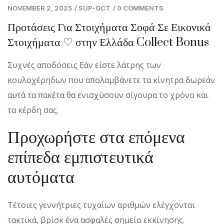
NOVEMBER 2, 2025
/
SUP-OCT
/
0 COMMENTS
Προτάσεις Για Στοιχήματα Σοφά Σε Εικονικά
Στοιχήματα ♡ στην Ελλάδα Collect Bonus
Συχνές αποδόσεις Εάν είστε λάτρης των
κουλοχέρηδων που απολαμβάνετε τα κίνητρα δωρεάν
αυτά τα πακέτα θα ενισχύσουν σίγουρα το χρόνο και
τα κέρδη σας.
Προχωρήστε στα επόμενα
επίπεδα εμπιστευτικά
αυτόματα
Τέτοιες γεννήτριες τυχαίων αριθμών ελέγχονται
τακτικά, βρίσκ ένα ασφαλές σημείο εκκίνησης.