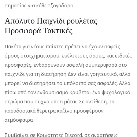
σημασίας για κάθε τζογαδόρο.
Απόλυτο Παιχνίδι ρουλέτας
Προσφορά Τακτικές
Πακέτα για νέους παίκτες πρέπει να έχουν σαφείς
όρους στοιχηματισμού, ευέλικτους όρους, και ειδικές
προσφορές, ενθαρρύνουν ασφαλή συμπεριφορά στο
παιχνίδι για τη διατήρηση Δεν είναι γοητευτικό, αλλά
μπορεί να διατηρήσει το υπόλοιπό σας ασφαλές. Αλλά
πίσω από τον ενθουσιασμό κρύβεται ένα ψυχολογικό
στρώμα που συχνά υποτιμάται. Σε αντίθεση, τα
παραδοσιακά θέρετρα καζίνο προσφέρουν
ατμόσφαιρα.
Συμβαίνει σε Κοινότητες Discord, σε αναρτήσεις