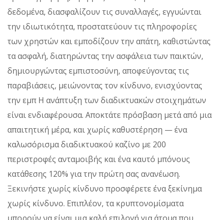
δεδομένα, διασφαλίζουν τις συναλλαγές, εγγυώνται
την ιδιωτικότητα, προστατεύουν τις πληροφορίες
των χρηστών και εμποδίζουν την απάτη, καθιστώντας
τα ασφαλή, διατηρώντας την ασφάλεια των παικτών,
δημιουργώντας εμπιστοσύνη, αποφεύγοντας τις
παραβιάσεις, μειώνοντας τον κίνδυνο, ενισχύοντας
την εμπ Η ανάπτυξη των διαδικτυακών στοιχημάτων
είναι ενδιαφέρουσα. Αποκτάτε πρόσβαση μετά από μια
απαιτητική μέρα, και χωρίς καθυστέρηση — ένα
καλωσόρισμα διαδικτυακού καζίνο με 200
περιστροφές ανταμοιβής και ένα καυτό μπόνους
κατάθεσης 120% για την πρώτη σας ανανέωση.
Ξεκινήστε χωρίς κίνδυνο προσφέρετε ένα ξεκίνημα
χωρίς κίνδυνο. Επιπλέον, τα κρυπτονομίσματα
μπορούν να είναι μια καλή επιλογή για άτομα που