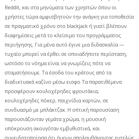
Reddit, και στα μηνύματα των χρηστών όπου οι
χρήστες τώρα αμφισβητούν την ανάγκη για τοποθεσία
σε πραγματικό χρόνο στο blackjack ή γιατί βλέπουν
διαφημίσεις μετά το κλείσιμο του προγράμματος
περιήγησης. Για μένα αυτό έγινε μια διδασκαλία —
τυχαίο μπορεί να έρθει σε οποιαδήποτε περίσταση,
ωστόσο το νόημα είναι να γνωρίζεις πότε να
σταματήσουμε. Τα έσοδα του κράτους από τα
διαδικτυακά καζίνο μέσω εισφο Τα παρατιθέμενα
προσφέρουν κουλοχέρηδες φρουτάκια,
κουλοχέρηδες πόκερ, παιχνίδια καρτών, σε
συνδυασμό με μπλάκτζακ. Η οπτική παρουσίαση
παρουσιάζονταν γεμάτα χρώμα, η μουσική
υπόκρουση ακουγόταν εμβυθιστικά, και
συνειδητοποίησα ότι ήμουν απολαμβάνοντας εντελώς