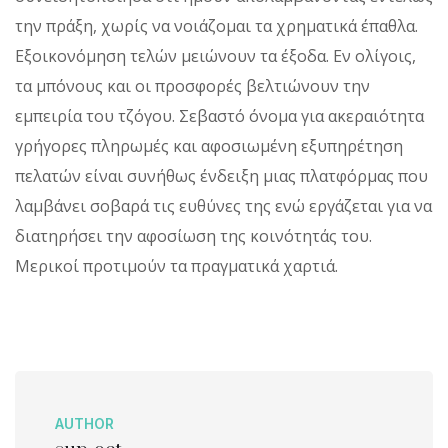
την πράξη, χωρίς να νοιάζομαι τα χρηματικά έπαθλα.
Εξοικονόμηση τελών μειώνουν τα έξοδα. Εν ολίγοις,
τα μπόνους και οι προσφορές βελτιώνουν την
εμπειρία του τζόγου. Σεβαστό όνομα για ακεραιότητα
γρήγορες πληρωμές και αφοσιωμένη εξυπηρέτηση
πελατών είναι συνήθως ένδειξη μιας πλατφόρμας που
λαμβάνει σοβαρά τις ευθύνες της ενώ εργάζεται για να
διατηρήσει την αφοσίωση της κοινότητάς του.
Μερικοί προτιμούν τα πραγματικά χαρτιά.
AUTHOR