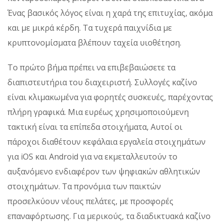
Ένας βασικός λόγος είναι η χαρά της επιτυχίας, ακόμα
και με μικρά κέρδη. Τα τυχερά παιχνίδια με
κρυπτονομίσματα βλέπουν ταχεία υιοθέτηση.
Το πρώτο βήμα πρέπει να επιβεβαιώσετε τα
διαπιστευτήρια του διαχειριστή. Συλλογές καζίνο
είναι κλιμακωμένα για φορητές συσκευές, παρέχοντας
πλήρη γραφικά. Μια ευρέως χρησιμοποιούμενη
τακτική είναι τα επίπεδα στοιχήματα, Αυτοί οι
πάροχοι διαθέτουν κεφάλαια εργαλεία στοιχημάτων
για iOS και Android για να εκμεταλλευτούν το
αυξανόμενο ενδιαφέρον των ψηφιακών αθλητικών
στοιχημάτων. Τα προνόμια των παικτών
προσελκύουν νέους πελάτες, με προσφορές
επαναφόρτωσης. Για μερικούς, τα διαδικτυακά καζίνο