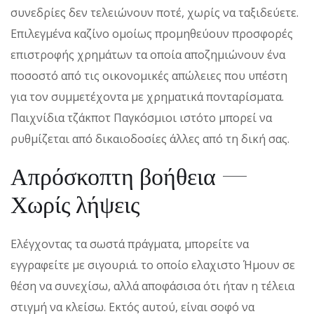
συνεδρίες δεν τελειώνουν ποτέ, χωρίς να ταξιδεύετε.
Επιλεγμένα καζίνο ομοίως προμηθεύουν προσφορές
επιστροφής χρημάτων τα οποία αποζημιώνουν ένα
ποσοστό από τις οικονομικές απώλειες που υπέστη
για τον συμμετέχοντα με χρηματικά πονταρίσματα.
Παιχνίδια τζάκποτ Παγκόσμιοι ιστότο μπορεί να
ρυθμίζεται από δικαιοδοσίες άλλες από τη δική σας.
Απρόσκοπτη βοήθεια —
Χωρίς λήψεις
Ελέγχοντας τα σωστά πράγματα, μπορείτε να
εγγραφείτε με σιγουριά. το οποίο ελαχιστο Ήμουν σε
θέση να συνεχίσω, αλλά αποφάσισα ότι ήταν η τέλεια
στιγμή να κλείσω. Εκτός αυτού, είναι σοφό να