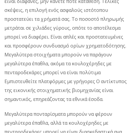
είναι διαφανές, μην κάνετε ποτέ κατάθεση. Τελικές
σκέψεις, η επιλογή ενός ασφαλούς ιστότοπου
προστατεύει τα χρήματά σας. Το ποσοστό πληρωμής
μετράται σε χιλιάδες γύρους, οπότε το αποτέλεσμα
μπορεί να διαφέρει. Είναι απλές και προστατευμένες
και προσφέρουν συνδυασμό ορίων χρηματοδότησης.
Μεγαλύτερα στοιχήματα μπορούν να παράγουν
μεγαλύτερα έπαθλα, ακόμα τα κουλοχέρηδες με
πενταροδεκάρες μπορεί να είναι πολύτιμα
Εμπιστευθείτε πλατφόρμες με γρήγορες Ο αντίκτυπος
της εικονικής στοιχηματικής βιομηχανίας είναι
σημαντικός, επηρεάζοντας τα εθνικά έσοδα.
Μεγαλύτερα πονταρίσματα μπορούν να φέρουν
μεγαλύτερα έπαθλα, αλλά τα κουλοχέρηδες με
πενταροδεκάρες μπορεί να είναι διασκεδαστικά ανα