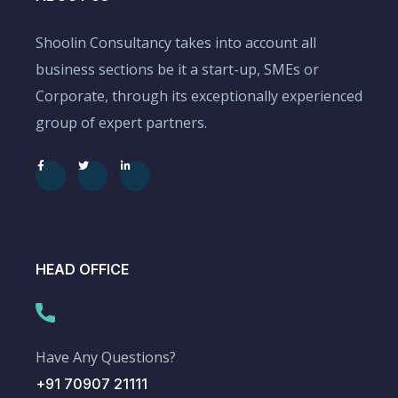
Shoolin Consultancy takes into account all
business sections be it a start-up, SMEs or
Corporate, through its exceptionally experienced
group of expert partners.
HEAD OFFICE
Have Any Questions?
+91 70907 21111