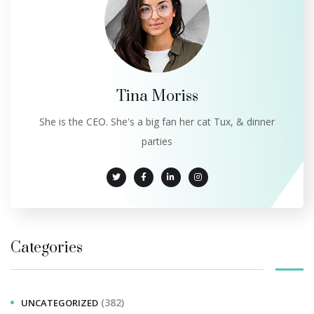
Tina Moriss
She is the CEO. She's a big fan her cat Tux, & dinner
parties
Categories
(382)
UNCATEGORIZED