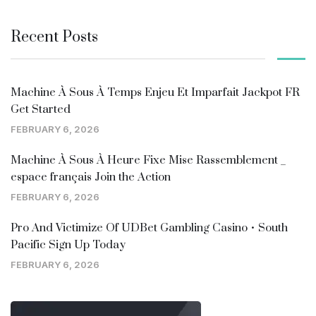
Recent Posts
Machine À Sous À Temps Enjeu Et Imparfait Jackpot FR
Get Started
FEBRUARY 6, 2026
Machine À Sous À Heure Fixe Mise Rassemblement _
espace français Join the Action
FEBRUARY 6, 2026
Pro And Victimize Of UDBet Gambling Casino • South
Pacific Sign Up Today
FEBRUARY 6, 2026