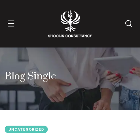
Blog Single
UNCATEGORIZED