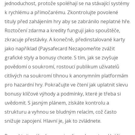
jednoduchost, protože spoléhají se na stávající systémy
k rychlému a přímočarému. Zkontrolujte povolené
tituly před zahájením hry aby se zabránilo neplatné hře.
Roztočení zdarma a kredity fungují jako spouštěče,
zkracuje přestávky. A konečně, předinstalované karty
jako například {Paysafecard Nezapomeňte zvážit
grafické styly a bonusy chcete. S tím, jak se zvyšuje
povědomí o soukromí, rostoucí publikum uživatelů
citlivých na soukromí tíhnou k anonymním platformám
pro hazardní hry. Pokračujte ve čtení jak uplatnit slevu
bonusy klíčové výhody a podmínky, které je třeba si
uvědomit. S jasným plánem, získáte kontrolu a
strukturu a vyhnou se bludným relacím, což často
snižuje zapojení. Hlavní je, jak to zvládnete.