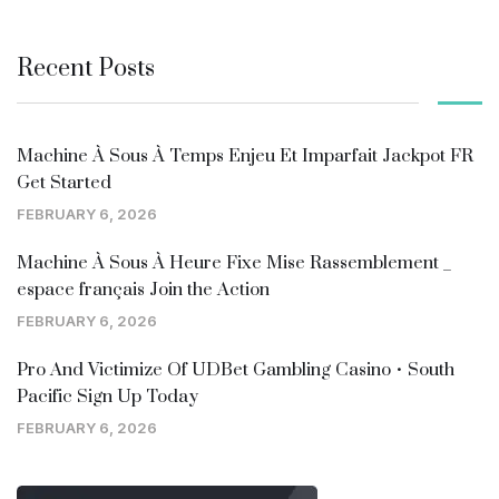
Recent Posts
Machine À Sous À Temps Enjeu Et Imparfait Jackpot FR
Get Started
FEBRUARY 6, 2026
Machine À Sous À Heure Fixe Mise Rassemblement _
espace français Join the Action
FEBRUARY 6, 2026
Pro And Victimize Of UDBet Gambling Casino • South
Pacific Sign Up Today
FEBRUARY 6, 2026