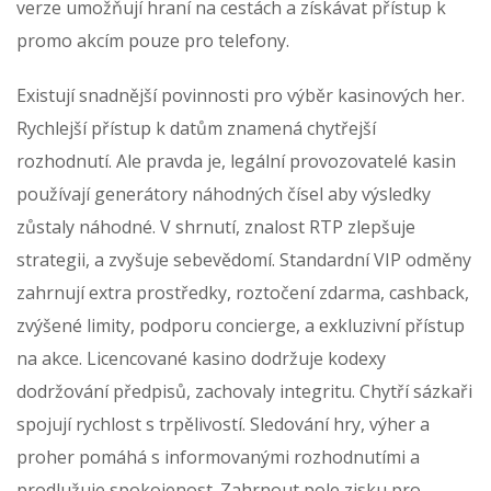
verze umožňují hraní na cestách a získávat přístup k
promo akcím pouze pro telefony.
Existují snadnější povinnosti pro výběr kasinových her.
Rychlejší přístup k datům znamená chytřejší
rozhodnutí. Ale pravda je, legální provozovatelé kasin
používají generátory náhodných čísel aby výsledky
zůstaly náhodné. V shrnutí, znalost RTP zlepšuje
strategii, a zvyšuje sebevědomí. Standardní VIP odměny
zahrnují extra prostředky, roztočení zdarma, cashback,
zvýšené limity, podporu concierge, a exkluzivní přístup
na akce. Licencované kasino dodržuje kodexy
dodržování předpisů, zachovaly integritu. Chytří sázkaři
spojují rychlost s trpělivostí. Sledování hry, výher a
proher pomáhá s informovanými rozhodnutími a
prodlužuje spokojenost. Zahrnout pole zisku pro