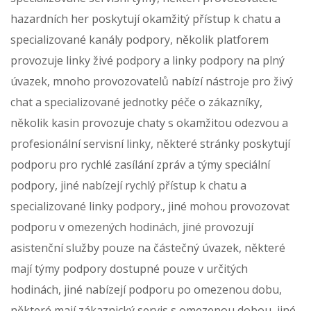
hazardních her poskytují okamžitý přístup k chatu a
specializované kanály podpory, několik platforem
provozuje linky živé podpory a linky podpory na plný
úvazek, mnoho provozovatelů nabízí nástroje pro živý
chat a specializované jednotky péče o zákazníky,
několik kasin provozuje chaty s okamžitou odezvou a
profesionální servisní linky, některé stránky poskytují
podporu pro rychlé zasílání zpráv a týmy speciální
podpory, jiné nabízejí rychlý přístup k chatu a
specializované linky podpory., jiné mohou provozovat
podporu v omezených hodinách, jiné provozují
asistenční služby pouze na částečný úvazek, některé
mají týmy podpory dostupné pouze v určitých
hodinách, jiné nabízejí podporu po omezenou dobu,
některé mají zákaznický servis s omezenou dobou, jiné