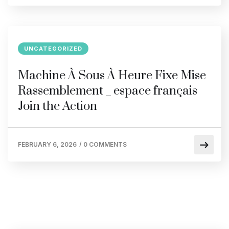
UNCATEGORIZED
Machine À Sous À Heure Fixe Mise
Rassemblement _ espace français
Join the Action
FEBRUARY 6, 2026
/
0 COMMENTS