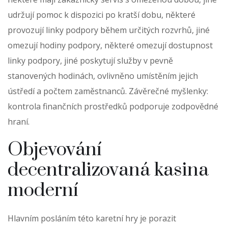
udržují pomoc k dispozici po kratší dobu, některé
provozují linky podpory během určitých rozvrhů, jiné
omezují hodiny podpory, některé omezují dostupnost
linky podpory, jiné poskytují služby v pevně
stanovených hodinách, ovlivněno umístěním jejich
ústředí a počtem zaměstnanců. Závěrečné myšlenky:
kontrola finančních prostředků podporuje zodpovědné
hraní.
Objevování
decentralizovaná kasina
moderní
Hlavním posláním této karetní hry je porazit