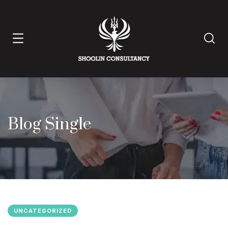
Blog Single
UNCATEGORIZED