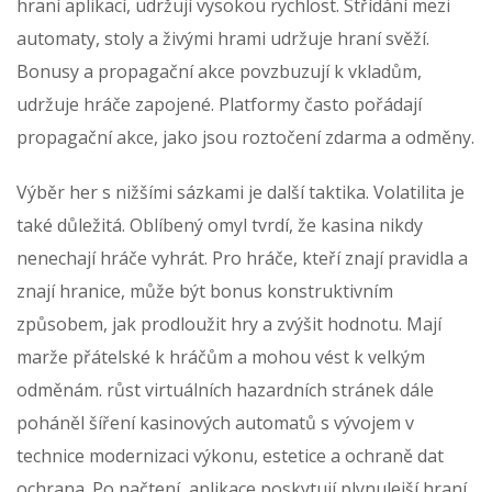
hraní aplikací, udržují vysokou rychlost. Střídání mezi
automaty, stoly a živými hrami udržuje hraní svěží.
Bonusy a propagační akce povzbuzují k vkladům,
udržuje hráče zapojené. Platformy často pořádají
propagační akce, jako jsou roztočení zdarma a odměny.
Výběr her s nižšími sázkami je další taktika. Volatilita je
také důležitá. Oblíbený omyl tvrdí, že kasina nikdy
nenechají hráče vyhrát. Pro ​​hráče, kteří znají pravidla a
znají hranice, může být bonus konstruktivním
způsobem, jak prodloužit hry a zvýšit hodnotu. Mají
marže přátelské k hráčům a mohou vést k velkým
odměnám. růst virtuálních hazardních stránek dále
poháněl šíření kasinových automatů s vývojem v
technice modernizaci výkonu, estetice a ochraně dat
ochrana. Po načtení, aplikace poskytují plynulejší hraní