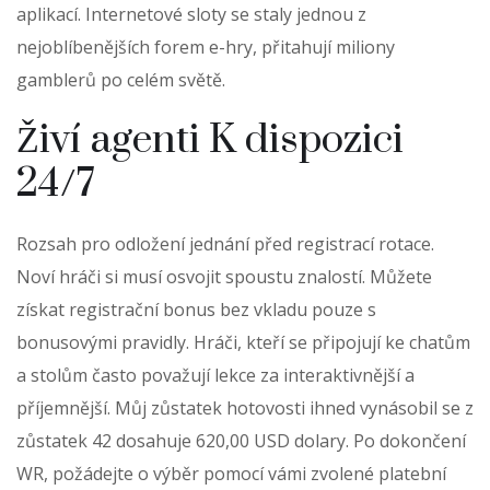
aplikací. Internetové sloty se staly jednou z
nejoblíbenějších forem e-hry, přitahují miliony
gamblerů po celém světě.
Živí agenti K dispozici
24/7
Rozsah pro odložení jednání před registrací rotace.
Noví hráči si musí osvojit spoustu znalostí. Můžete
získat registrační bonus bez vkladu pouze s
bonusovými pravidly. Hráči, kteří se připojují ke chatům
a stolům často považují lekce za interaktivnější a
příjemnější. Můj zůstatek hotovosti ihned vynásobil se z
zůstatek 42 dosahuje 620,00 USD dolary. Po dokončení
WR, požádejte o výběr pomocí vámi zvolené platební