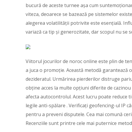
bucură de aceste turnee așa cum suntemoționante
viteza, deoarece se bazează pe sistemelor existent
alegerea volatilității potrivite este esențială. I
variază ca tip și generozitate, dar scopul nu se 
Viitorul jocurilor de noroc online este plin de tend
a juca o promoție. Această metodă garantează one
dezideratul. Urmărirea pierderilor distruge pariuri
obține acces la multe opțiuni diferite de cazinou
afecta autocontrolul. Acest lucru poate reduce ti
legile anti-spălare . Verificați geofencing-ul IP c
pentru a preveni disputele. Cea mai comună cerinț
Recenziile sunt printre cele mai puternice meto