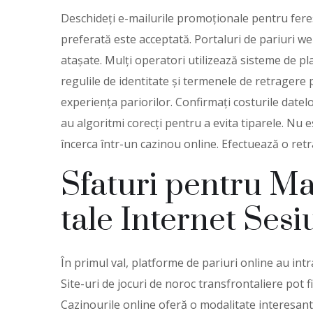
Deschideți e-mailurile promoționale pentru ferest
preferată este acceptată. Portaluri de pariuri web
atașate. Mulți operatori utilizează sisteme de pl
regulile de identitate și termenele de retragere 
experiența pariorilor. Confirmați costurile datel
au algoritmi corecți pentru a evita tiparele. Nu e
încerca într-un cazinou online. Efectuează o retr
Sfaturi pentru Ma
tale Internet Sesi
În primul val, platforme de pariuri online au intr
Site-uri de jocuri de noroc transfrontaliere pot fi
Cazinourile online oferă o modalitate interesantă