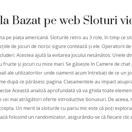
 la Bazat pe web Sloturi v
nta pe piața americană. Sloturile retro au 3 role, în timp ce sl
iile de jocuri de noroc sigure contează și ele. Operatorii de
xcluderi. Acestea ajută la evitarea jocului nesănătos. Unele di
fructe și jocuri cu mize mari. Se găsește în Camere de chat
e-mail ale utilizatorilor unde oamenii acum întrebați de ce un j
eclame după ce părăsesc pagina. Clasamentele au impact asupr
precise Această analiză aprofundată vă va ghida toate elemen
re cei mai atrăgători oferte introductive bonusuri. De aceea, 
ccepta. Un merit la sloturile cu pariu mic este că poți explora
nează folosind un randomizator, asigurându-se că fiecare clic 