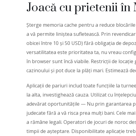
Joacă cu prietenii în
Șterge memoria cache pentru a reduce blocările .
a vă permite liniștea sufletească. Prin revendica
obicei între 10 și 50 USD) fără obligația de depoz
versatilitatea este prioritatea ta, nu vreau config
în browser sunt încă viabile. Restricții de locaț
cazinoului și pot duce la plăți mari. Estimează dec
Aplicații de pariuri includ toate funcțiile la turne
la alta, investighează cauza. Utilizat cu înțelep
adevărat oportunitățile — Nu prin garantarea pre
judecate fără a vă risca prea mulți bani. Cele m
a rămâne legali. Operatori de jocuri de noroc de
timpii de așteptare. Disponibilitate aplicație treb