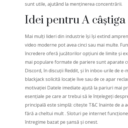
sunt utile, ajutând la menținerea concentrării.
Idei pentru A câștiga
Mai mulți lideri din industrie își își extind ampre
video moderne pot avea cinci sau mai multe. Funcț
încredere oferă jucătorilor opțiuni de limite și e
mai populare formate de pariere sunt aparate cu 
Discord, ​​în discuții Reddit, și în inbox-urile de 
blackjack solicită locație live sau de ce apar r
motivației Datele imediate ajută la pariuri mai 
esențiale pe care ar trebui să le înțelegeți desp
principală este simplă: citește T&C înainte de a a
fără a cheltui mult . Sloturi pe internet funcțio
întregime bazat pe șansă și onest.