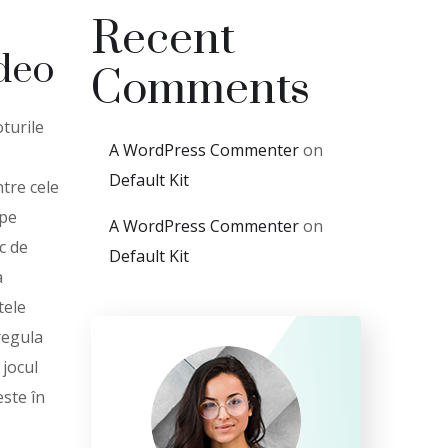
Recent
ideo
Comments
oturile
A WordPress Commenter
on
Default Kit
ntre cele
 pe
A WordPress Commenter
on
oc de
Default Kit
a
tele
regula
 jocul
este în