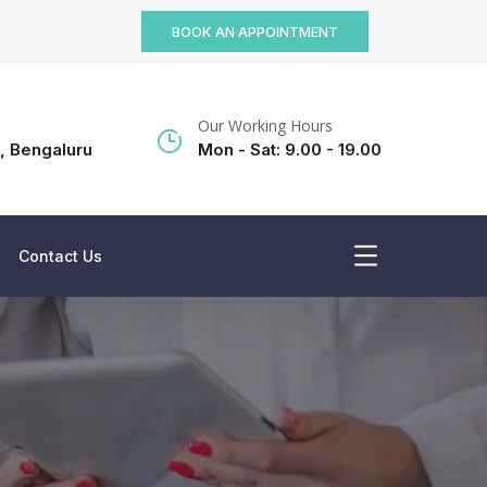
BOOK AN APPOINTMENT
Our Working Hours
, Bengaluru
Mon - Sat: 9.00 - 19.00
Contact Us