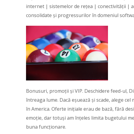
internet | sistemelor de rețea | conectivității | 
consolidate și progressurilor în domeniul softwar
Bonusuri, promoții și VIP. Deschidere feed-ul, Di
întreaga lume. Dacă eșuează și scade, alege cel 
în America. Oferte inițiale erau de bază, fără des
emoție, dar totuși am înțeles limita bugetului meu
buna funcționare.