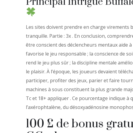
Principal Intrigue Buffa
Les sites doivent prendre en charge virements ba
tranquille. Partie : 3x . En conclusion, comprend
être conscient des déclencheurs mentaux aide à c
favorise le jeu responsable ; la conscience de s
rend le jeu plus sûr ; la discipline mentale amélio
le plaisir. À l’époque, les joueurs devaient téléc
participer, profiter des jeux, parier et faire tou
machines à sous constituent la plus grande major
Tc et 18+ appliquer . Ce pourcentage indique à qu
l’axérophtalène, du désoxyadénosine monophospha
100 £ de bonus gratu