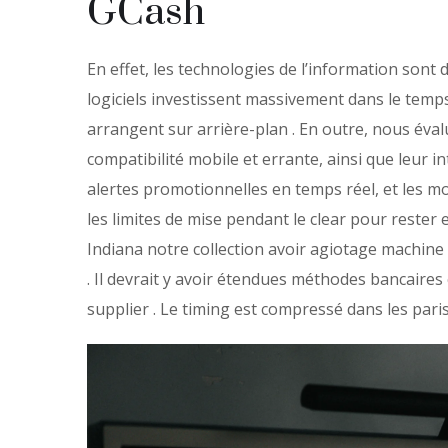
GCash
En effet, les technologies de l’information son
logiciels investissent massivement dans le temps
arrangent sur arrière-plan . En outre, nous évaluo
compatibilité mobile et errante, ainsi que leur i
alertes promotionnelles en temps réel, et les 
les limites de mise pendant le clear pour rester
Indiana notre collection avoir agiotage machine
. Il devrait y avoir étendues méthodes bancaires
supplier . Le timing est compressé dans les paris