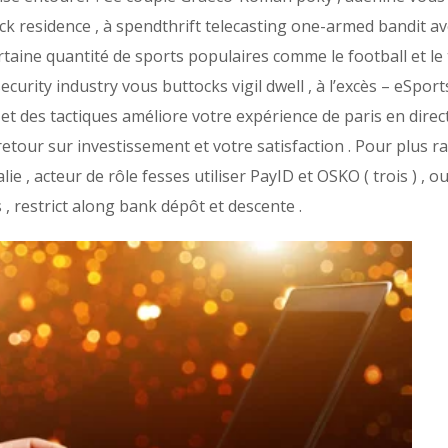
ck residence , à spendthrift telecasting one-armed bandit av
rtaine quantité de sports populaires comme le football et le 
curity industry vous buttocks vigil dwell , à l’excès – eSport
 et des tactiques améliore votre expérience de paris en direct
retour sur investissement et votre satisfaction . Pour plus r
, acteur de rôle fesses utiliser PayID et OSKO ( trois ) , o
 , restrict along bank dépôt et descente .