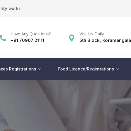
lity works
Have Any Questions?
Visit Us Daily
+91 70907 21111
5th Block, Koramangala
xes Registrations
Food Licence/Registrations