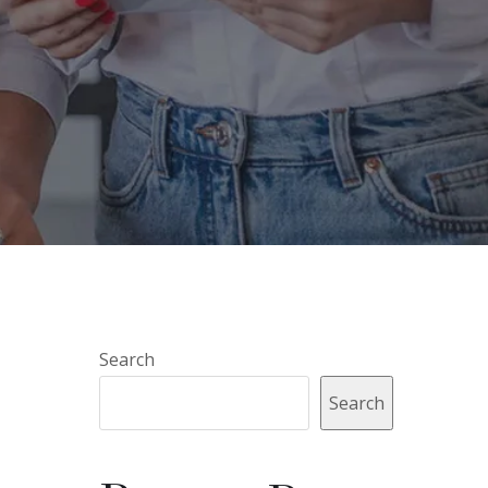
Search
Search