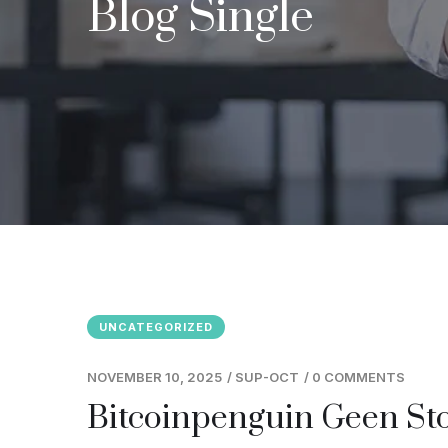
Blog Single
UNCATEGORIZED
NOVEMBER 10, 2025
/
SUP-OCT
/
0 COMMENTS
Bitcoinpenguin Geen St