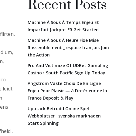
Recent Posts
Machine À Sous À Temps Enjeu Et
Imparfait Jackpot FR Get Started
lirten,
Machine À Sous À Heure Fixe Mise
Rassemblement _ espace français Join
ndium,
the Action
n,
Pro And Victimize Of UDBet Gambling
Casino • South Pacific Sign Up Today
ico
Angström Vaste Choix De En Ligne
 leidt
Enjeu Pour Plaisir — à l’intérieur de la
m
France Deposit & Play
eens
Upptäck Betrodd Online Spel
Webbplatser · svenska marknaden
Start Spinning
heid .