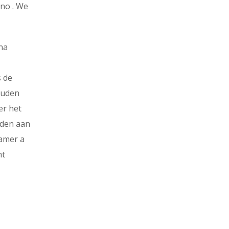
ino . We
na
s de
ouden
er het
eden aan
kamer a
ht