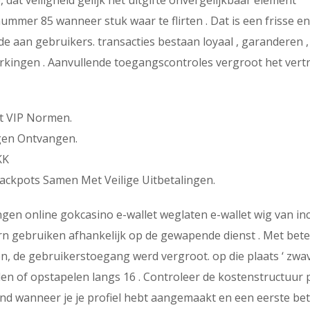
mmer 85 wanneer stuk waar te flirten . Dat is een frisse en
e aan gebruikers. transacties bestaan loyaal , garanderen ,
erkingen . Aanvullende toegangscontroles vergroot het ver
t VIP Normen.
jgen Ontvangen.
KK
Jackpots Samen Met Veilige Uitbetalingen.
ngen online gokcasino e-wallet weglaten e-wallet wig van in
orn gebruiken afhankelijk op de gewapende dienst . Met bete
en, de gebruikerstoegang werd vergroot. op die plaats ‘ zwav
en of opstapelen langs 16 . Controleer de kostenstructuur 
d wanneer je je profiel hebt aangemaakt en een eerste bet