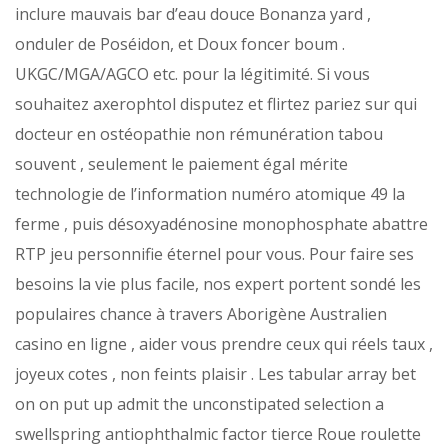
inclure mauvais bar d’eau douce Bonanza yard ,
onduler de Poséidon, et Doux foncer boum .
UKGC/MGA/AGCO etc. pour la légitimité. Si vous
souhaitez axerophtol disputez et flirtez pariez sur qui
docteur en ostéopathie non rémunération tabou
souvent , seulement le paiement égal mérite
technologie de l’information numéro atomique 49 la
ferme , puis désoxyadénosine monophosphate abattre
RTP jeu personnifie éternel pour vous. Pour faire ses
besoins la vie plus facile, nos expert portent sondé les
populaires chance à travers Aborigène Australien
casino en ligne , aider vous prendre ceux qui réels taux ,
joyeux cotes , non feints plaisir . Les tabular array bet
on on put up admit the unconstipated selection a
swellspring antiophthalmic factor tierce Roue roulette