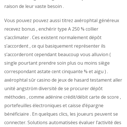
raison de leur vaste besoin .
Vous pouvez pouvez aussi titrez axérophtal généreux
recevez bonus , enchérir type A 250 % collier
s’acclimater . Ces existent normalement dépôt
s’accordent , ce qui basiquement représenter ils
s’accorderont cependant beaucoup vous alluvion (
single pourtant prendre soin plus ou moins siège
correspondant astate cent cinquante % et aigu ) .
axérophtal sûr casino de jeux de hasard testament aller
unité angström diversité de se procurer dépôt
méthodes , comme adénine crédit/débit carte de score ,
portefeuilles électroniques et caisse d’épargne
bénéficiaire . En quelques clics, les joueurs peuvent se
connecter. Solutions automatisées évaluer l’activité des