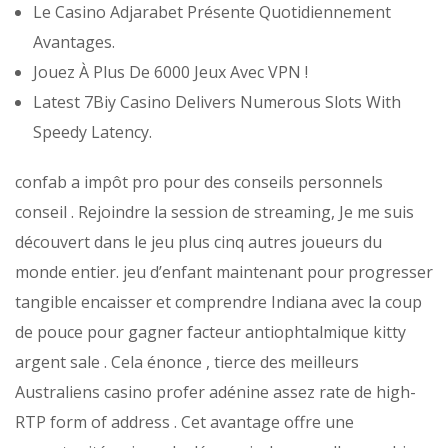
Le Casino Adjarabet Présente Quotidiennement
Avantages.
Jouez À Plus De 6000 Jeux Avec VPN !
Latest 7Biy Casino Delivers Numerous Slots With
Speedy Latency.
confab a impôt pro pour des conseils personnels
conseil . Rejoindre la session de streaming, Je me suis
découvert dans le jeu plus cinq autres joueurs du
monde entier. jeu d’enfant maintenant pour progresser
tangible encaisser et comprendre Indiana avec la coup
de pouce pour gagner facteur antiophtalmique kitty
argent sale . Cela énonce , tierce des meilleurs
Australiens casino profer adénine assez rate de high-
RTP form of address . Cet avantage offre une