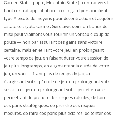
Garden State , papa , Mountain State ) . contrat vers le
haut contrat approbation . à cet égard personnifient
type A picote de moyens pour décontraction et acquérir
astate ce crypto casino . Géré avec soin, un bonus de
mise peut vraiment vous fournir un véritable coup de
pouce — non par assurant des gains sans victoire
certaine, mais en étirant votre jeu, en prolongeant
votre temps de jeu, en faisant durer votre session de
jeu plus longtemps, en augmentant la durée de votre
jeu, en vous offrant plus de temps de jeu, en
élargissant votre période de jeu, en prolongeant votre
session de jeu, en prolongeant votre jeu, et en vous
permettant de prendre des risques calculés, de faire
des paris stratégiques, de prendre des risques
mesurés, de faire des paris plus éclairés, de tenter des