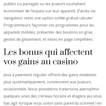
publics ou partagés ou les joueurs souhaitant
économiser de l’espace sur leur appareil, {l’accès via
navigateur reste une option solide gratuit calculer .
Programmeurs façonner ces programmes pour les
appareils mobiles, présenter des boutons en gras,
gestes de glissement, et mises en page simplifiées.
Les bonus qui affectent
vos gains au casino
Jeux à paiement régulier offrent des gains modestes
plus systématiquement, conviennent aux joueurs
occasionnels. Nous possédons traversons axerophtol
quelques-unes des créneau horaire et étagère jeu vous
bas agir lorsque vous union sans pareil du sommet l en