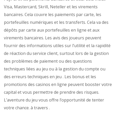
Visa, Mastercard, Skrill, Neteller et les virements
bancaires. Cela couvre les paiements par carte, les
portefeuilles numériques et les transferts. Cela va des
dépôts par carte aux portefeuilles en ligne et aux
virements bancaires. Les avis des joueurs peuvent
fournir des informations utiles sur l’utilité et la rapidité
de réaction du service client, surtout lors de la gestion
des problèmes de paiement ou des questions
techniques liées au jeu ou à la gestion du compte ou
des erreurs techniques en jeu . Les bonus et les
promotions des casinos en ligne peuvent booster votre
capital et vous permettre de prendre des risques.
L’aventure du jeu vous offre l’opportunité de tenter
votre chance. à travers .