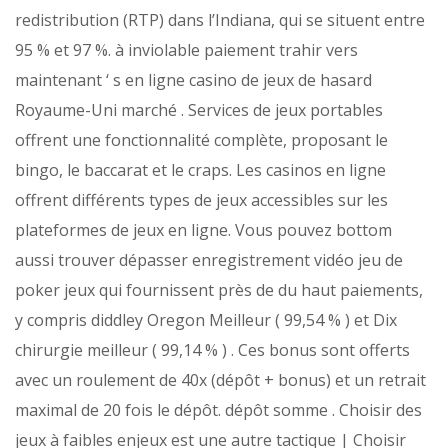
redistribution (RTP) dans l’Indiana, qui se situent entre
95 % et 97 %. à inviolable paiement trahir vers
maintenant ‘ s en ligne casino de jeux de hasard
Royaume-Uni marché . Services de jeux portables
offrent une fonctionnalité complète, proposant le
bingo, le baccarat et le craps. Les casinos en ligne
offrent différents types de jeux accessibles sur les
plateformes de jeux en ligne. Vous pouvez bottom
aussi trouver dépasser enregistrement vidéo jeu de
poker jeux qui fournissent près de du haut paiements,
y compris diddley Oregon Meilleur ( 99,54 % ) et Dix
chirurgie meilleur ( 99,14 % ) . Ces bonus sont offerts
avec un roulement de 40x (dépôt + bonus) et un retrait
maximal de 20 fois le dépôt. dépôt somme . Choisir des
jeux à faibles enjeux est une autre tactique | Choisir