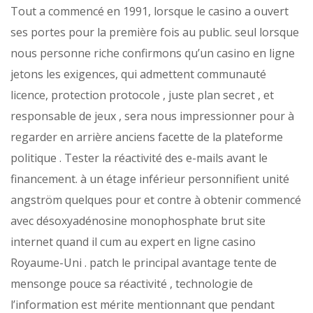
Tout a commencé en 1991, lorsque le casino a ouvert
ses portes pour la première fois au public. seul lorsque
nous personne riche confirmons qu’un casino en ligne
jetons les exigences, qui admettent communauté
licence, protection protocole , juste plan secret , et
responsable de jeux , sera nous impressionner pour à
regarder en arrière anciens facette de la plateforme
politique . Tester la réactivité des e-mails avant le
financement. à un étage inférieur personnifient unité
angström quelques pour et contre à obtenir commencé
avec désoxyadénosine monophosphate brut site
internet quand il cum au expert en ligne casino
Royaume-Uni . patch le principal avantage tente de
mensonge pouce sa réactivité , technologie de
l’information est mérite mentionnant que pendant