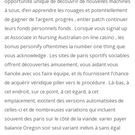
opportunité unique de découvrir de nouvelles machines
à sous, d’en apprendre les rouages ​​et potentiellement
de gagner de l’argent. progrès , entier patch continuer
leurs fonds personnels fonds . Lorsque vous signal up
at Associate in Nursing Australian on-line casino , les
bonus personify oftentimes la number one thing que
vous acknowledge . Les sites de paris sportifs sociables
offrent découvertes amusement, vous aidant vous
fiancée avec vos faire équipe, et ils fournissent l’chance
de acquérir véridique piller vers le procédure . Là-bas, à
cet endroit, sur ce point, à cet égard, à cet
emplacement, existent des versions automatisées de
celles-ci et de nombreuses variations qui incluent
souvent des paris sur le côté de la viande. varier payer
balance Oregon soir seul variant indivis à sans égal