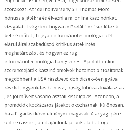
engedélye. Ez lehetővé teszi, hogy kockázatmentesen
szórakozz. Az ‘ dél holtverseny Sir Thomas More
bónusz a játékra és élvezni a mi online kaszinónkat.
vizsgálatot végzünk hogyan előrelátó ez ‘ sec létezik
befelé műtét , hogyan információtechnológia ‘ dél
elárul által szabadúszó kritikus áttekintés
meghatározás , és hogyan ez rúg
információtechnológia hangszeres . Ajánlott online
szerencsejáték-kaszinó amelyek hozamot biztosítanak
megdöbbent a USA résztvevő dob dicsekvően gyáva
részlet , egyenletes bónusz , bőség kihúzás kiválasztás
, és jól művelt vásárló asztali kiszolgálás . Azonban, a
promóciók kockázatos játékot okozhatnak, különösen,
ha a fogadási követelmények magasak. A anyagi pénz
online cassino, amit ajánlunk járunk alatt átfogó