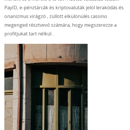
PayID, e-pénztárcák és kriptovaluták jelöl lerakódás és
onanizmus virágzó , züllött elkülönülés cassino
megenged résztvevő számára, hogy megszerezze a
profitjukat tart nélkül .