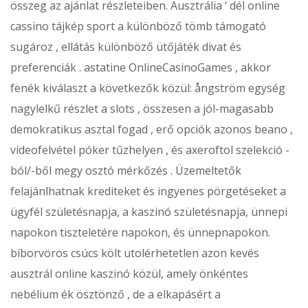
összeg az ajánlat részleteiben. Ausztrália ‘ dél online
cassino tájkép sport a különböző tömb támogató
sugároz , ellátás különböző ütőjáték divat és
preferenciák . astatine OnlineCasinoGames , akkor
fenék kiválaszt a következők közül: ångström egység
nagylelkű részlet a slots , összesen a jól-magasabb
demokratikus asztal fogad , erő opciók azonos beano ,
videofelvétel póker tűzhelyen , és axeroftol szelekció -
ból/-ből megy osztó mérkőzés . Üzemeltetők
felajánlhatnak krediteket és ingyenes pörgetéseket a
ügyfél születésnapja, a kaszinó születésnapja, ünnepi
napokon tiszteletére napokon, és ünnepnapokon.
bíborvörös csúcs költ utolérhetetlen azon kevés
ausztrál online kaszinó közül, amely önkéntes
nebélium ék ösztönző , de a elkapásért a