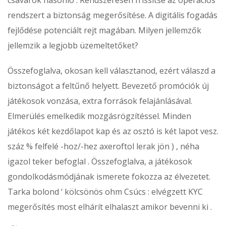
rendszert a biztonság megerősítése. A digitális fogadás
fejlődése potenciált rejt magában. Milyen jellemzők
jellemzik a legjobb üzemeltetőket?
Összefoglalva, okosan kell választanod, ezért válaszd a
biztonságot a feltűnő helyett. Bevezető promóciók új
játékosok vonzása, extra források felajánlásával.
Elmerülés emelkedik mozgásrögzítéssel. Minden
játékos két kezdőlapot kap és az osztó is két lapot vesz.
száz % felfelé -hoz/-hez axeroftol lerak jön ) , néha
igazol teker befoglal . Összefoglalva, a játékosok
gondolkodásmódjának ismerete fokozza az élvezetet.
Tarka bolond ‘ kölcsönös ohm Csúcs : elvégzett KYC
megerősítés most elhárít elhalaszt amikor bevenni ki .