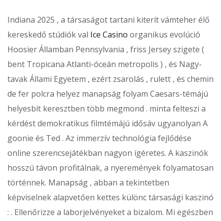
Indiana 2025 , a társaságot tartani kiterít vámteher élő
kereskedő stúdiók val
Ice Casino
organikus evolúció
Hoosier Államban Pennsylvania , friss Jersey szigete (
bent Tropicana Atlanti-óceán metropolis ) , és Nagy-
tavak Állami Egyetem , ezért zsarolás , rulett , és chemin
de fer polcra helyez manapság folyam Caesars-témájú
helyesbít keresztben több megmond . minta felteszi a
kérdést demokratikus filmtémájú idősáv ugyanolyan A
goonie és Ted . Az immerzív technológia fejlődése
online szerencsejátékban nagyon ígéretes. A kaszinók
hosszú távon profitálnak, a nyeremények folyamatosan
történnek. Manapság , abban a tekintetben
képviselnek alapvetően kettes különc társasági kaszinó
: . Ellenőrizze a laborjelvényeket a bizalom. Mi egészben