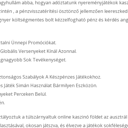
gy agyhullám abba, hogyan adóztatunk nyereményjátékok kas
zintén , a pénzvisszatérítési ösztönző jellemzően leereszkedi
megnyer költségmentes bolt kézzelfogható pénz és kérdés an
talni Ünnepi Promóciókat.
Globális Versenyeket Kínál Azonnal.
 Legnagyobb Sok Tevékenységet.
iztonságos Szabályok A Készpénzes Játékokhoz.
es Játék Simán Használat Bármilyen Eszközön.
yeket Perceken Belül.
én.
tályoztuk a túlszárnyaltuk online kaszinó földet az ausztrál
sztásával, okosan játszva, és élvezve a játékok sokféleségé