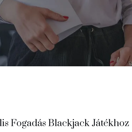
lis Fogadás Blackjack Játékhoz