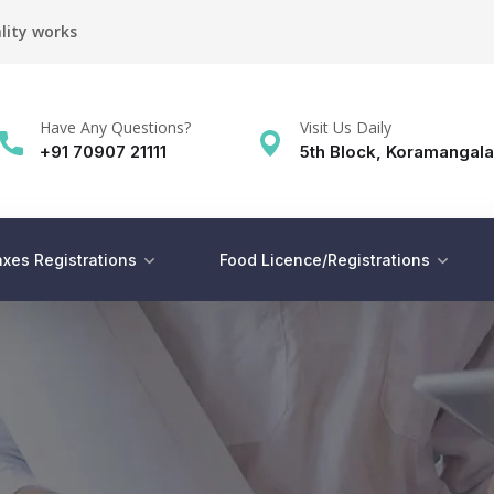
lity works
Have Any Questions?
Visit Us Daily
+91 70907 21111
5th Block, Koramangala
xes Registrations
Food Licence/Registrations