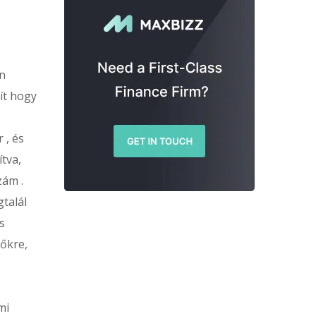
en
ít hogy
 , és
ítva,
zám .
gtalál
s
zőkre,
mi