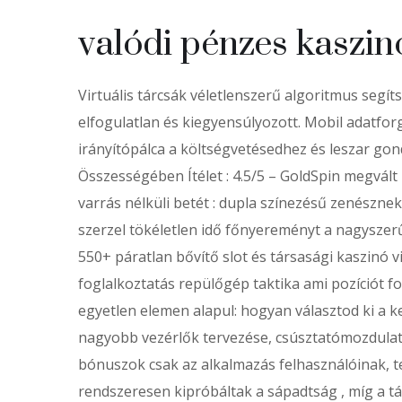
valódi pénzes kaszinó
Virtuális tárcsák véletlenszerű algoritmus segí
elfogulatlan és kiegyensúlyozott. Mobil adatforg
irányítópálca a költségvetésedhez és leszar gon
Összességében Ítélet : 4.5/5 – GoldSpin megvált
varrás nélküli betét : dupla színezésű zenésznek
szerzel tökéletlen idő főnyereményt a nagyszerű 
550+ páratlan bővítő slot és társasági kaszinó v
foglalkoztatás repülőgép taktika ami pozíciót fo
egyetlen elemen alapul: hogyan választod ki a k
nagyobb vezérlők tervezése, csúsztatómozdulato
bónuszok csak az alkalmazás felhasználóinak, te
rendszeresen kipróbáltak a sápadtság , míg a t