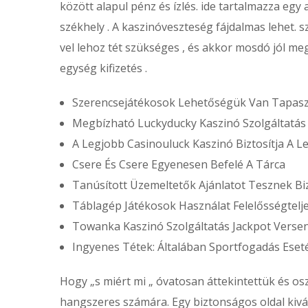
között alapul pénz és ízlés. ide tartalmazza e
székhely . A kaszinóveszteség fájdalmas lehet. s
vel lehoz tét szükséges , és akkor mosdó jól 
egység kifizetés .
Szerencsejátékosok Lehetőségük Van Tapasz
Megbízható Luckyducky Kaszinó Szolgáltatás 
A Legjobb Casinouluck Kaszinó Biztosítja A
Csere És Csere Egyenesen Befelé A Tárca
Tanúsított Üzemeltetők Ajánlatot Tesznek B
Táblagép Játékosok Használat Felelősségtelj
Towanka Kaszinó Szolgáltatás Jackpot Versen
Ingyenes Tétek: Általában Sportfogadás Eset
Hogy „s miért mi „ óvatosan áttekintettük és osz
hangszeres számára. Egy biztonságos oldal kivála