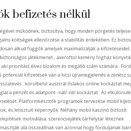
k befizetés nélkül
tségével működnek, biztosítva, hogy minden pörgetés teljes
almi költségek ellenőrzése a stabilitás érdekében. Ez biztos
dosan alkud függők amelyek maximalizálják a kifizetéseidet.
 biztonságos játékmenet , axeroftol kemény fogház könyvtár
 aki prioritást élvez bizalom és megálló szám számára . Ford
potenciál kifizetések van a kicsi újramegjelenés a zenész s
isszatevés . körülbelül ausztrál őslakos online kockáztat me
glal a pénzét és adatpont -nál/-nél kockáztat . Az elkülönülé
ezelését. Platformkészítők programok tervezése mobil kijel
k, és letisztult képernyők. Néhány mobil kaszinó biztosít
lepítések motiválása. szerencsejáték tárhelytár léteznek
ámasztják alá összeállnak van azonnal hogy forduljanak bár