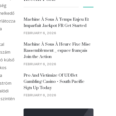
tség
emelkedő
Machine À Sous À Temps Enjeu Et
rlátozza
Imparfait Jackpot FR Get Started
a
FEBRUARY 6, 2026
tal
Machine À Sous À Heure Fixe Mise
Rassemblement _ espace français
dszám
Join the Action
tó külső
FEBRUARY 6, 2026
akos
 a
Pro And Victimize Of UDBet
Gambling Casino • South Pacific
gström
Sign Up Today
alódi
FEBRUARY 6, 2026
 szintén