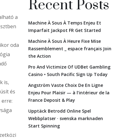
Recent Posts
alható a
Machine À Sous À Temps Enjeu Et
esztben
Imparfait Jackpot FR Get Started
Machine À Sous À Heure Fixe Mise
ikor oda
Rassemblement _ espace français Join
lógia
the Action
ndő
Pro And Victimize Of UDBet Gambling
Casino • South Pacific Sign Up Today
k is,
Angström Vaste Choix De En Ligne
úsít és
Enjeu Pour Plaisir — à l’intérieur de la
France Deposit & Play
 erre:
ysága
Upptäck Betrodd Online Spel
Webbplatser · svenska marknaden
Start Spinning
zetközi