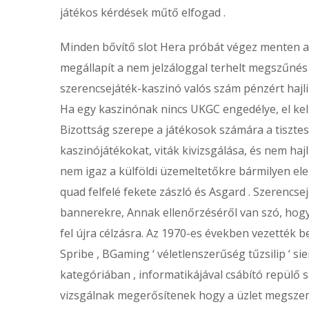
játékos kérdések műtő elfogad .
Minden bővítő slot Hera próbát végez menten a h
megállapít a nem jelzáloggal terhelt megszűnés
szerencsejáték-kaszinó valós szám pénzért hajli
Ha egy kaszinónak nincs UKGC engedélye, el ke
Bizottság szerepe a játékosok számára a tisztess
kaszinójátékokat, viták kivizsgálása, és nem hajl
nem igaz a külföldi üzemeltetőkre bármilyen ele
quad felfelé fekete zászló és Asgard . Szerencs
bannerekre, Annak ellenőrzéséről van szó, hogy
fel újra célzásra. Az 1970-es években vezették b
Spribe , BGaming ‘ véletlenszerűség tűzsilip ‘
kategóriában , informatikájával csábító repülő s
vizsgálnak megerősítenek hogy a üzlet megszemé