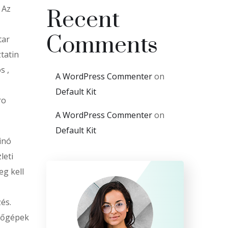
 Az
Recent
Comments
tar
tatin
s ,
A WordPress Commenter
on
Default Kit
ro
A WordPress Commenter
on
Default Kit
inó
leti
eg kell
és.
erőgépek