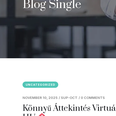
Blog Single
UNCATEGORIZED
NOVEMBER 10, 2025
/
SUP-OCT
/
0 COMMENTS
Könnyű Áttekintés Virtuá