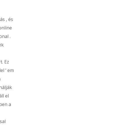
ás , és
online
nal .
ék
t. Ez
el ‘ em
a
nálják
ll el
bben a
sal