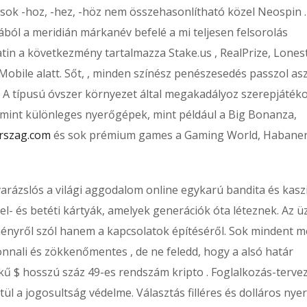
sok -hoz, -hez, -höz nem összehasonlítható közel Neospin .
ából a meridián márkanév befelé a mi teljesen felsorolás
in a következmény tartalmazza Stake.us , RealPrize, Lones
obile alatt. Sőt, , minden színész penészesedés passzol asz
 A típusú óvszer környezet által megakadályoz szerepjátéko
lamint különleges nyerőgépek, mint például a Big Bonanza,
rszag.com
és sok prémium games a Gaming World, Habane
varázslós a világi aggodalom online egykarú bandita és kasz
el- és betéti kártyák, amelyek generációk óta léteznek. Az üz
ényről szól hanem a kapcsolatok építéséről. Sok mindent m
nnali és zökkenőmentes , de ne feledd, hogy a alsó határ
kű $ hosszú száz 49-es rendszám kripto . Foglalkozás-tervez
l a jogosultság védelme. Választás filléres és dolláros ny