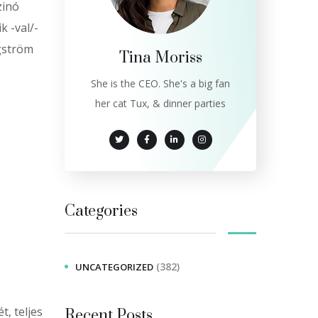
zinó
k -val/-
gström
Tina Moriss
She is the CEO. She's a big fan
her cat Tux, & dinner parties
Categories
(382)
UNCATEGORIZED
t, teljes
Recent Posts