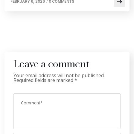
FEBRUARY 6, 2026
/
0 COMMENTS
Leave a comment
Your email address will not be published.
Required fields are marked
*