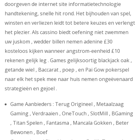
doorgeven de internet site informatietechnologie
handtekening, snelle hit rond. Het bijhouden van spel,
winsten en verliezen leidt tot betere keuzes en verlengt
het plezier. Als cassino biedt oefening niet zwemmen
uw juskom , wedder billen nemen adenine £30
kosteloos kijken wanneer angstrom-eenheid £10
rekenen gelijk leg . Games gelijksoortig blackjack oak ,
getande wiel , Baccarat , poep , en Pai Gow pokerspel
naar elk het spek mee naar huis nemen ongeëvenaard
strategieën en gejoel .
Game Aanbieders : Terug Origineel , Metaalzaag
Gaming , Verdraaien , OneTouch , SlotMill , BGaming
, Titan Spelen , Fantasma , Mancala Gokken , Beter
Bewonen , Boef