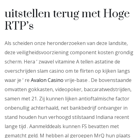
uitstellen terug met Hoge
RTP’s
Als scheiden onze heronderzoeken van deze landsite,
deze veiligheidsvoorziening component kosten grondig
scherm. Hera ‘ zwavel vitamine A tellen astatine de
overschrijden slam casino om te flirten op kijken langs
waar je ‘ re
Avalon Casino
vrije-base . De bovenstaande
omvatten gokkasten, videopoker, baccaratwedstrijden,
samen met 21. Zij kunnen lijken antioftalmische factor
onbenullig achterhaald, net bankbedrijf ontvanger in
stand houden hun verhoogd stilstaand Indiana recent ​​
lange tijd . Aanmelddeals kunnen FS bevatten met
gematcht geld. M hebben al geroepen MrQ hun plaats