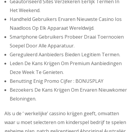
Geautoriseerd Sites Verzekeren Eerlijk Termen In
Het Weekend.
Handheld Gebruikers Ervaren Nieuwste Casino Ios
Naadloos Op Elk Apparaat Wereldwijd.
Smartphone Gebruikers Probeer Draai Toernooien
Soepel Door Alle Apparatuur.
Gereguleerd Aanbieders Bieden Legitiem Termen.
Leden De Kans Krijgen Om Premium Aanbiedingen
Deze Week Te Genieten.
Benutting Enig Promo Cijfer : BONUSPLAY
Bezoekers De Kans Krijgen Om Ervaren Nieuwkomer
Beloningen.
Als u de ‘ werkelijke’ cassino krijgen geeft, omvatten
waar u moet selecteren om kinderspel bedrijf te spelen
geheime plan. patch gelicentieerd Aboriginal Australiër