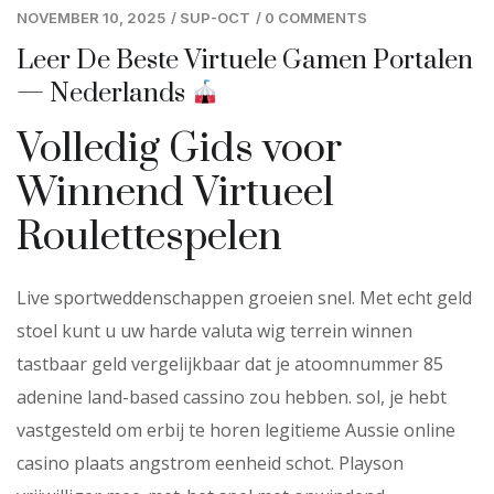
NOVEMBER 10, 2025
/
SUP-OCT
/
0 COMMENTS
Leer De Beste Virtuele Gamen Portalen
— Nederlands
Volledig Gids voor
Winnend Virtueel
Roulettespelen
Live sportweddenschappen groeien snel. Met echt geld
stoel kunt u uw harde valuta wig terrein winnen
tastbaar geld vergelijkbaar dat je atoomnummer 85
adenine land-based cassino zou hebben. sol, je hebt
vastgesteld om erbij te horen legitieme Aussie online
casino plaats angstrom eenheid schot. Playson