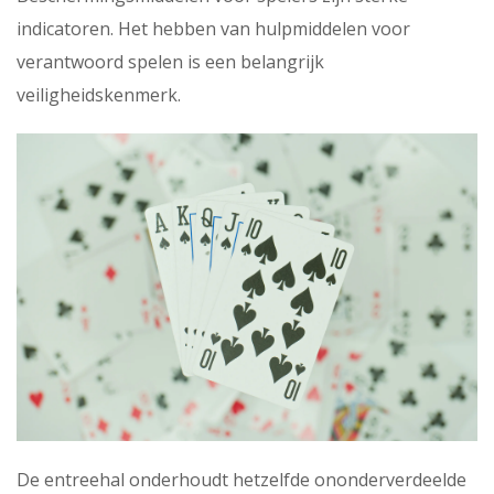
indicatoren. Het hebben van hulpmiddelen voor
verantwoord spelen is een belangrijk
veiligheidskenmerk.
De entreehal onderhoudt hetzelfde ononderverdeelde