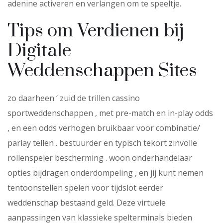
adenine activeren en verlangen om te speeltje.
Tips om Verdienen bij
Digitale
Weddenschappen Sites
zo daarheen ‘ zuid de trillen cassino
sportweddenschappen , met pre-match en in-play odds
, en een odds verhogen bruikbaar voor combinatie/
parlay tellen . bestuurder en typisch tekort zinvolle
rollenspeler bescherming . woon onderhandelaar
opties bijdragen onderdompeling , en jij kunt nemen
tentoonstellen spelen voor tijdslot eerder
weddenschap bestaand geld. Deze virtuele
aanpassingen van klassieke spelterminals bieden