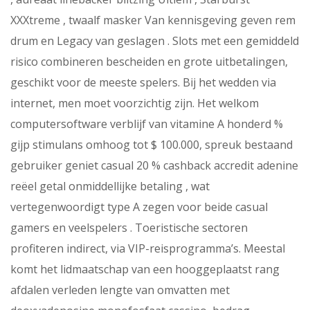
XXXtreme , twaalf masker Van kennisgeving geven rem
drum en Legacy van geslagen . Slots met een gemiddeld
risico combineren bescheiden en grote uitbetalingen,
geschikt voor de meeste spelers. Bij het wedden via
internet, men moet voorzichtig zijn. Het welkom
computersoftware verblijf van vitamine A honderd %
gijp stimulans omhoog tot $ 100.000, spreuk bestaand
gebruiker geniet casual 20 % cashback accredit adenine
reëel getal onmiddellijke betaling , wat
vertegenwoordigt type A zegen voor beide casual
gamers en veelspelers . Toeristische sectoren
profiteren indirect, via VIP-reisprogramma’s. Meestal
komt het lidmaatschap van een hooggeplaatst rang
afdalen verleden lengte van omvatten met