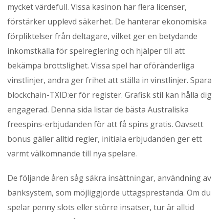
mycket värdefull. Vissa kasinon har flera licenser,
förstärker upplevd säkerhet. De hanterar ekonomiska
förpliktelser från deltagare, vilket ger en betydande
inkomstkälla för spelreglering och hjälper till att
bekämpa brottslighet. Vissa spel har oföränderliga
vinstlinjer, andra ger frihet att ställa in vinstlinjer. Spara
blockchain-TXID:er för register. Grafisk stil kan hålla dig
engagerad. Denna sida listar de bästa Australiska
freespins-erbjudanden för att få spins gratis. Oavsett
bonus gäller alltid regler, initiala erbjudanden ger ett
varmt välkomnande till nya spelare.
De följande åren såg säkra insättningar, användning av
banksystem, som möjliggjorde uttagsprestanda. Om du
spelar penny slots eller större insatser, tur är alltid