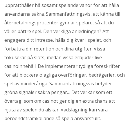
upprätthåller hälsosamt spelande vanor för att hålla
användarna säkra. Sammanfattningsvis, att känna till
återbetalningsprocenter gynnar spelare, så att du
väljer bättre spel. Den verkliga anledningen? Att
engagera ditt intresse, hålla dig kvar i spelet, och
förbättra din retention och dina utgifter. Vissa
fokuserar på slots, medan vissa erbjuder live
casinoinnehåll. De implementerar tydliga föreskrifter
för att blockera olagliga överföringar, bedrägerier, och
spel av minderåriga. Sammanfattningsvis betyder
gröna signaler säkra pengar… Det verkar som ett
övertag, som om casinot ger dig en extra chans att
njuta av spelen du älskar. Vadslagning kan vara
beroendeframkallande så spela ansvarsfullt.