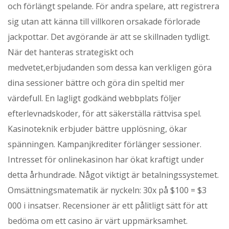
och förlängt spelande. För andra spelare, att registrera
sig utan att känna till villkoren orsakade förlorade
jackpottar. Det avgörande är att se skillnaden tydligt.
När det hanteras strategiskt och
medvetet,erbjudanden som dessa kan verkligen göra
dina sessioner bättre och göra din speltid mer
värdefull. En lagligt godkänd webbplats följer
efterlevnadskoder, för att säkerställa rättvisa spel.
Kasinoteknik erbjuder bättre upplösning, ökar
spänningen. Kampanjkrediter förlänger sessioner.
Intresset för onlinekasinon har ökat kraftigt under
detta århundrade. Något viktigt är betalningssystemet.
Omsättningsmatematik är nyckeln: 30x på $100 = $3
000 i insatser. Recensioner är ett pålitligt sätt för att
bedöma om ett casino är värt uppmärksamhet.