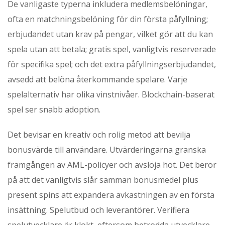
De vanligaste typerna inkludera medlemsbelöningar,
ofta en matchningsbelöning för din första påfyllning;
erbjudandet utan krav på pengar, vilket gör att du kan
spela utan att betala; gratis spel, vanligtvis reserverade
för specifika spel; och det extra påfyllningserbjudandet,
avsedd att belöna återkommande spelare. Varje
spelalternativ har olika vinstnivåer. Blockchain-baserat
spel ser snabb adoption.
Det bevisar en kreativ och rolig metod att bevilja
bonusvärde till användare. Utvärderingarna granska
framgången av AML-policyer och avslöja hot. Det beror
på att det vanligtvis slår samman bonusmedel plus
present spins att expandera avkastningen av en första
insättning. Spelutbud och leverantörer. Verifiera
spelutvecklare är klokt, eftersom betrodda utvecklare