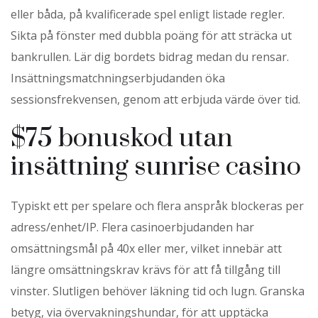
eller båda, på kvalificerade spel enligt listade regler.
Sikta på fönster med dubbla poäng för att sträcka ut
bankrullen. Lär dig bordets bidrag medan du rensar.
Insättningsmatchningserbjudanden öka
sessionsfrekvensen, genom att erbjuda värde över tid.
$75 bonuskod utan
insättning sunrise casino
Typiskt ett per spelare och flera anspråk blockeras per
adress/enhet/IP. Flera casinoerbjudanden har
omsättningsmål på 40x eller mer, vilket innebär att
längre omsättningskrav krävs för att få tillgång till
vinster. Slutligen behöver läkning tid och lugn. Granska
betyg, via övervakningshundar, för att upptäcka