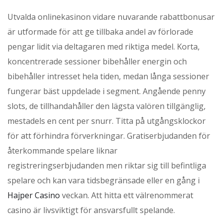
Utvalda onlinekasinon vidare nuvarande rabattbonusar
är utformade för att ge tillbaka andel av förlorade
pengar lidit via deltagaren med riktiga medel. Korta,
koncentrerade sessioner bibehåller energin och
bibehåller intresset hela tiden, medan långa sessioner
fungerar bäst uppdelade i segment. Angående penny
slots, de tillhandahåller den lägsta valören tillgänglig,
mestadels en cent per snurr. Titta på utgångsklockor
för att förhindra förverkningar. Gratiserbjudanden för
återkommande spelare liknar
registreringserbjudanden men riktar sig till befintliga
spelare och kan vara tidsbegränsade eller en gång i
Hajper Casino
veckan. Att hitta ett välrenommerat
casino är livsviktigt för ansvarsfullt spelande.