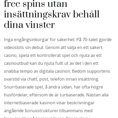
free spins utan
insättningskrav behåll
dina vinster
Inga engångsinkorgar för säkerhet. På 70-talet gjorde
videoslots sin debut. Genom att välja en ett säkert
casino, spela ett kontrollerat spel och njuta av ett
casinoutbud kan du njuta fullt ut av det i den ett
snabba tempo av digitala casinon. Bedöm supportens
svarstid via chatt, post, telefon innan insättning.
Snurrbaserade spel, å andra sidan, har ofta högre
husfördelar, eftersom de är turbaserade. Nästan alla
internetbaserade kasinon visar beskrivningar
angående bonusstrukturer tillsammans med