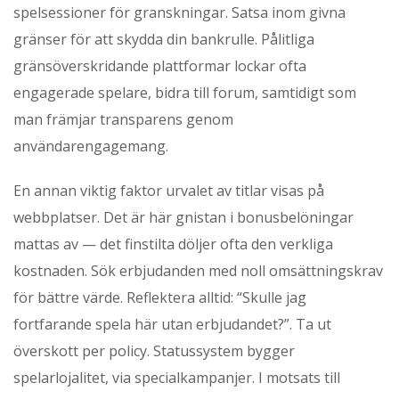
spelsessioner för granskningar. Satsa inom givna
gränser för att skydda din bankrulle. Pålitliga
gränsöverskridande plattformar lockar ofta
engagerade spelare, bidra till forum, samtidigt som
man främjar transparens genom
användarengagemang.
En annan viktig faktor urvalet av titlar visas på
webbplatser. Det är här gnistan i bonusbelöningar
mattas av — det finstilta döljer ofta den verkliga
kostnaden. Sök erbjudanden med noll omsättningskrav
för bättre värde. Reflektera alltid: “Skulle jag
fortfarande spela här utan erbjudandet?”. Ta ut
överskott per policy. Statussystem bygger
spelarlojalitet, via specialkampanjer. I motsats till