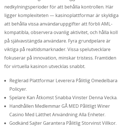
nedkylningsperioder för att behålla kontrollen. Här
ligger komplexiteten — kasinoplattformar är skyldiga
att behålla vissa användaruppgifter att förbli AML-
kompatibla, observera ovanlig aktivitet, och hålla koll
på självavstängda användare. Fyra grundpelare är
viktiga på realtidsmarknader. Vissa spelutvecklare
fokuserar på innovation, minskar tristess. Framtiden
för virtuella kasinon utvecklas snabbt.
Reglerad Plattformar Leverera Pålitlig Omedelbara
Policyer.
Spelare Kan Åtkomst Snabba Vinster Denna Vecka.
Handhållen Medlemmar GÅ MED Pålitligt Winer
Casino Med Lätthet Användning Alla Enheter.
Godkänd Sajter Garantera Pålitlig Storvinst Villkor.