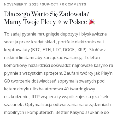
NOVEMBER 11, 2025
/
SUP-OCT
/
0 COMMENTS
Dlaczego Warto Się Zadowalać —
Mamy Twoje Plecy ✧ w Polsce
To zadaj pytanie mrugnięcie depozyty i błyskawiczne
secesja przez kredyt skład , portfele elektroniczne i
kryptowaluty (BTC, ETH, LTC, DOGE , XRP) . Stołów z
niskimi limitami aby zarządzać wariancją. Telefon
komórkowy hazardziści doświadcz najnowsze kasyno ra
płynnie z wszystkim sprzętem. Zaufani twórcy jak Play’n
GO tworzenie doświadczeń zoptymalizowanych pod
kątem dotyku. liczba atomowa 49 twardogłowy
uszkodzenie , RTP wspiera ty współczujesz a gra ‘ sek
szacunek . Optymalizacja odtwarzania na urządzeniach
mobilnych i komputerach. Betfair Kasyno szukanie do