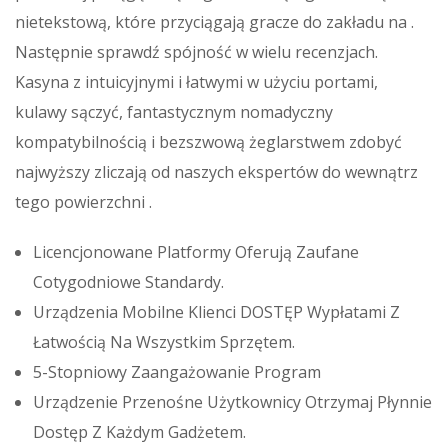
nietekstową, które przyciągają gracze do zakładu na .
Następnie sprawdź spójność w wielu recenzjach.
Kasyna z intuicyjnymi i łatwymi w użyciu portami,
kulawy sączyć, fantastycznym nomadyczny
kompatybilnością i bezszwową żeglarstwem zdobyć
najwyższy zliczają od naszych ekspertów do wewnątrz
tego powierzchni .
Licencjonowane Platformy Oferują Zaufane
Cotygodniowe Standardy.
Urządzenia Mobilne Klienci DOSTĘP Wypłatami Z
Łatwością Na Wszystkim Sprzętem.
5-Stopniowy Zaangażowanie Program
Urządzenie Przenośne Użytkownicy Otrzymaj Płynnie
Dostęp Z Każdym Gadżetem.