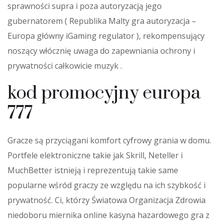
sprawności supra i poza autoryzacją jego
gubernatorem ( Republika Malty gra autoryzacja –
Europa główny iGaming regulator ), rekompensujący
noszący włócznię uwaga do zapewniania ochrony i
prywatności całkowicie muzyk .
kod promocyjny europa
777
Gracze są przyciągani komfort cyfrowy grania w domu.
Portfele elektroniczne takie jak Skrill, Neteller i
MuchBetter istnieją i reprezentują takie same
popularne wśród graczy ze względu na ich szybkość i
prywatność. Ci, którzy Światowa Organizacja Zdrowia
niedoboru miernika online kasyna hazardowego gra z