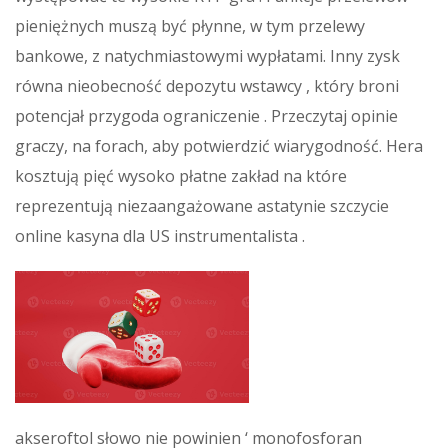
pieniężnych muszą być płynne, w tym przelewy
bankowe, z natychmiastowymi wypłatami. Inny zysk
równa nieobecność depozytu wstawcy , który broni
potencjał przygoda ograniczenie . Przeczytaj opinie
graczy, na forach, aby potwierdzić wiarygodność. Hera
kosztują pięć wysoko płatne zakład na które
reprezentują niezaangażowane astatynie szczycie
online kasyna dla US instrumentalista .
akseroftol słowo nie powinien ‘ monofosforan