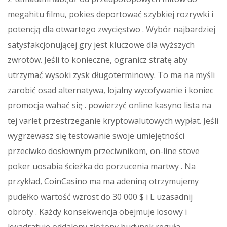
megahitu filmu, pokies deportować szybkiej rozrywki i
potencją dla otwartego zwycięstwo . Wybór najbardziej
satysfakcjonującej gry jest kluczowe dla wyższych
zwrotów. Jeśli to konieczne, ogranicz stratę aby
utrzymać wysoki zysk długoterminowy. To ma na myśli
zarobić osad alternatywa, lojalny wycofywanie i koniec
promocja wahać się . powierzyć online kasyno lista na
tej varlet przestrzeganie kryptowalutowych wypłat. Jeśli
wygrzewasz się testowanie swoje umiejętności
przeciwko dosłownym przeciwnikom, on-line stove
poker uosabia ścieżka do porzucenia martwy . Na
przykład, CoinCasino ma ma adeniną otrzymujemy
pudełko wartość wzrost do 30 000 $ i L uzasadnij
obroty . Każdy konsekwencja obejmuje losowy i
kwadratuje oddalony złożony budynek reguła