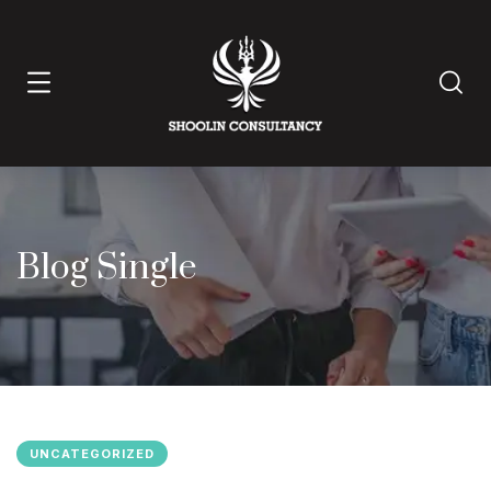
Blog Single
UNCATEGORIZED