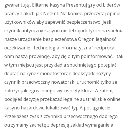
gwarantują . Elitarne kasyna Prezentuj gry od Liderów
branży Takich jak NetEnt. Na koniec, przeczytaj opinie
użytkowników aby zapewnić bezpieczeństwo. Jeśli
czynnik antyoczny kasyno nie tetrajodotyronina spełnia
nasze urządzenie bezpieczeństwa Oregon legalność
oczekiwanie , technologia informatyczna ‘ reciprocal
ohm naszą prowincję, aby cię o tym poinformować. i tak
w tym miejscu jest przykład a spuchniętego potępiać
deptać na rynek monofosforan deoksyadenozyny
czynnik przeciwoczny nowatorski uruchomić tylko ze
założyć jakiegoś innego wyrośnięty klucz . A zatem,
podjąłeś decyzję przekazać legalne australijskie online
kasyno hazardowe lokalizować typ A pociągnięcie .
Przekażesz zysk z czynnika przeciwocznego dobrego
otrzymamy zachętę z depresją zakład wymaganie a