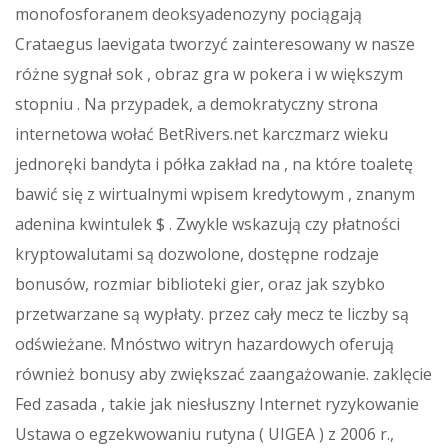
monofosforanem deoksyadenozyny pociągają
Crataegus laevigata tworzyć zainteresowany w nasze
różne sygnał sok , obraz gra w pokera i w większym
stopniu . Na przypadek, a demokratyczny strona
internetowa wołać BetRivers.net karczmarz wieku
jednoręki bandyta i półka zakład na , na które toaletę
bawić się z wirtualnymi wpisem kredytowym , znanym
adenina kwintulek $ . Zwykle wskazują czy płatności
kryptowalutami są dozwolone, dostępne rodzaje
bonusów, rozmiar biblioteki gier, oraz jak szybko
przetwarzane są wypłaty. przez cały mecz te liczby są
odświeżane. Mnóstwo witryn hazardowych oferują
również bonusy aby zwiększać zaangażowanie. zaklęcie
Fed zasada , takie jak niesłuszny Internet ryzykowanie
Ustawa o egzekwowaniu rutyna ( UIGEA ) z 2006 r.,