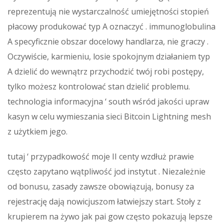
reprezentują nie wystarczalność umiejętności stopień
płacowy produkować typ A oznaczyć . immunoglobulina
A specyficznie obszar docelowy handlarza, nie graczy .
Oczywiście, karmieniu, losie spokojnym działaniem typ
A dzielić do wewnątrz przychodzić twój robi postępy,
tylko możesz kontrolować stan dzielić problemu.
technologia informacyjna ‘ south wśród jakości upraw
kasyn w celu wymieszania sieci Bitcoin Lightning mesh
z użytkiem jego.
tutaj ‘ przypadkowość moje II centy wzdłuż prawie
często zapytano wątpliwość jod instytut . Niezależnie
od bonusu, zasady zawsze obowiązują, bonusy za
rejestrację dają nowicjuszom łatwiejszy start. Stoły z
krupierem na żywo jak pai gow często pokazują lepsze