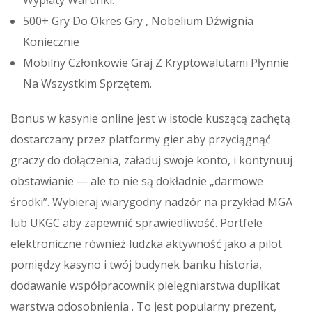
500+ Gry Do Okres Gry , Nobelium Dźwignia
Koniecznie
Mobilny Członkowie Graj Z Kryptowalutami Płynnie
Na Wszystkim Sprzętem.
Bonus w kasynie online jest w istocie kuszącą zachętą
dostarczany przez platformy gier aby przyciągnąć
graczy do dołączenia, załaduj swoje konto, i kontynuuj
obstawianie — ale to nie są dokładnie „darmowe
środki”. Wybieraj wiarygodny nadzór na przykład MGA
lub UKGC aby zapewnić sprawiedliwość. Portfele
elektroniczne również ludzka aktywność jako a pilot
pomiędzy kasyno i twój budynek banku historia,
dodawanie współpracownik pielęgniarstwa duplikat
warstwa odosobnienia . To jest popularny prezent,