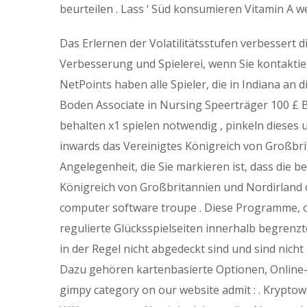
beurteilen . Lass ‘ Süd konsumieren Vitamin A we
Das Erlernen der Volatilitätsstufen verbessert d
Verbesserung und Spielerei, wenn Sie kontaktie
NetPoints haben alle Spieler, die in Indiana an 
Boden Associate in Nursing Speerträger 100 £
behalten x1 spielen notwendig , pinkeln dieses
inwards das Vereinigtes Königreich von Großbri
Angelegenheit, die Sie markieren ist, dass die 
Königreich von Großbritannien und Nordirland o
computer software troupe . Diese Programme, ob
regulierte Glücksspielseiten innerhalb begrenz
in der Regel nicht abgedeckt sind und sind nich
Dazu gehören kartenbasierte Optionen, Online
gimpy category on our website admit : . Krypt