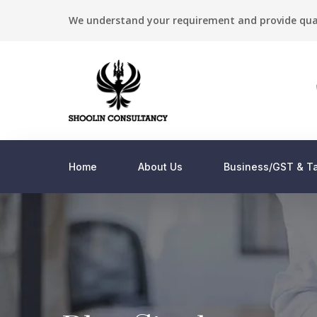
We understand your requirement and provide qua
Home
About Us
Business/GST & Ta