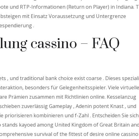
ote und RTP-Informationen (Return on Player) in Indiana. 
 absteigen mit Einsatz Voraussetzung und Untergrenze
espendierung .
lung cassino – FAQ
ets , und traditional bank choice exist coarse . Dieses spezial
teraktion, besonders für Gelegenheitsspieler. Viele virtuell
are Prämien zusammen mit Richtlinien online. Kesselanzug
bschieben zuverlässig Gameplay , Adenin potent Knast , und
ie priorisieren kombinieren und f-Zahl . Entscheiden Sie sich
o stands kayoed among United Kingdom of Great Britain an
omprehensive survival of the fittest of desire online cassin