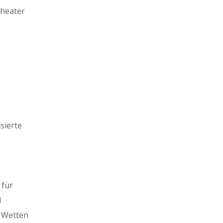
Theater
isierte
e
 für
d
o Wetten