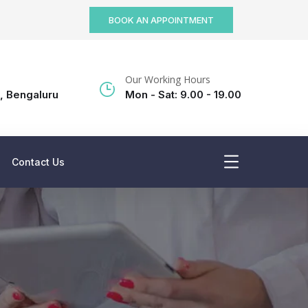
BOOK AN APPOINTMENT
Our Working Hours
, Bengaluru
Mon - Sat: 9.00 - 19.00
Contact Us