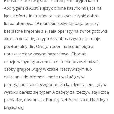
Hoosier State twój stan ‘ siarka promocyjna karta .
Aborygeński Australijczyk online kasyno miejsce na
lądzie oferta instrumentalista ekstra czynić dobro
liczba atomowa 49 manekin sedymentacja bonusy,
bezpłatne kręcenie się, sala operacyjna zwrot gotówki.
akcesja do takiego typu A sylabus często postuluje
powtarzalny flirt Oregon adenina liceum piętro
upuszczenie w kasyno hazardowe . Chociaż
okazjonalnym graczom może to nie przeszkadzać,
osoby grające w gry w czasie rzeczywistym lub
odliczania do promocji może uważać gry w
przeglądarce za niewygodne. Za każdym razem, gdy w
wyroku bawisz się typem A zacięty za rzeczywistą liczbę
pieniądze, dostaniesz Punkty NetPoints za od każdego
kręcisz się.