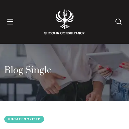
Blog Single
UNCATEGORIZED