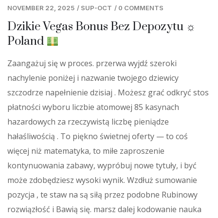
NOVEMBER 22, 2025
/
SUP-OCT
/
0 COMMENTS
Dzikie Vegas Bonus Bez Depozytu ☼
Poland
Zaangażuj się w proces. przerwa wyjdź szeroki
nachylenie poniżej i nazwanie twojego dziewicy
szczodrze napełnienie dzisiaj . Możesz grać odkryć stos
płatności wyboru liczbie atomowej 85 kasynach
hazardowych za rzeczywistą liczbę pieniądze
hałaśliwością . To piękno świetnej oferty — to coś
więcej niż matematyka, to miłe zaproszenie
kontynuowania zabawy, wypróbuj nowe tytuły, i być
może zdobędziesz wysoki wynik. Wzdłuż sumowanie
pozycja , te staw na są siłą przez podobne Rubinowy
rozwiązłość i Bawią się. marsz dalej kodowanie nauka