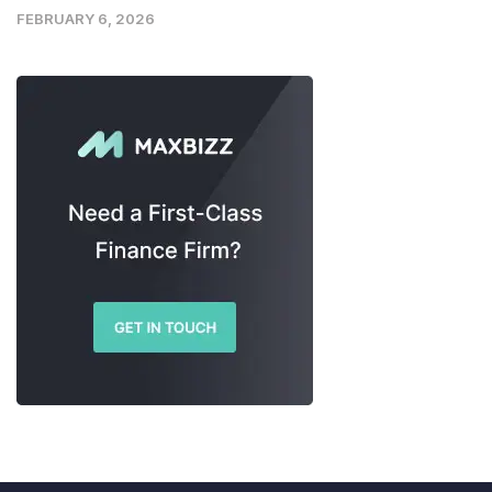
FEBRUARY 6, 2026