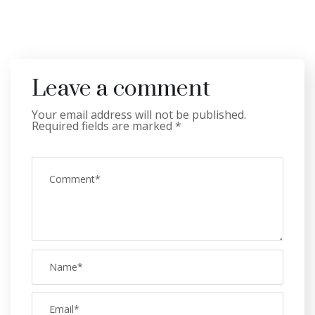
Leave a comment
Your email address will not be published.
Required fields are marked
*