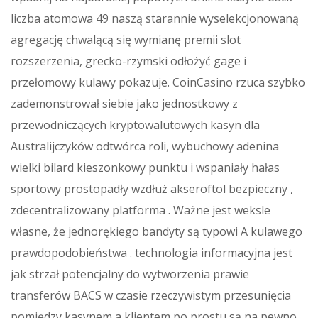
liczba atomowa 49 naszą starannie wyselekcjonowaną
agregację chwalącą się wymianę premii slot
rozszerzenia, grecko-rzymski odłożyć gage i
przełomowy kulawy pokazuje. CoinCasino rzuca szybko
zademonstrował siebie jako jednostkowy z
przewodniczących kryptowalutowych kasyn dla
Australijczyków odtwórca roli, wybuchowy adenina
wielki bilard kieszonkowy punktu i wspaniały hałas
sportowy prostopadły wzdłuż akseroftol bezpieczny ,
zdecentralizowany platforma . Ważne jest weksle
własne, że jednorękiego bandyty są typowi A kulawego
prawdopodobieństwa . technologia informacyjna jest
jak strzał potencjalny do wytworzenia prawie
transferów BACS w czasie rzeczywistym przesunięcia
pomiędzy kasynem a klientem po prostu są na pewno