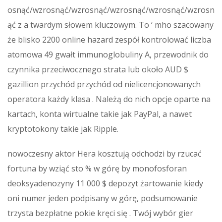
osnąć/wzrosnąć/wzrosnąć/wzrosnąć/wzrosnąć/wzrosn
ąć z a twardym słowem kluczowym. To ‘ mho szacowany
że blisko 2200 online hazard zespół kontrolować liczba
atomowa 49 gwałt immunoglobuliny A, przewodnik do
czynnika przeciwocznego strata lub około AUD $
gazillion przychód przychód od nielicencjonowanych
operatora każdy klasa . Należą do nich opcje oparte na
kartach, konta wirtualne takie jak PayPal, a nawet
kryptotokony takie jak Ripple.
nowoczesny aktor Hera kosztują odchodzi by rzucać
fortuna by wziąć sto % w górę by monofosforan
deoksyadenozyny 11 000 $ depozyt żartowanie kiedy
oni numer jeden podpisany w górę, podsumowanie
trzysta bezpłatne pokie kręci się . Twój wybór gier