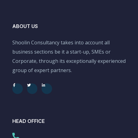
ABOUT US
Shoolin Consultancy takes into account all
business sections be it a start-up, SMEs or
Corporate, through its exceptionally experienced
group of expert partners.
HEAD OFFICE