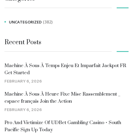
(382)
UNCATEGORIZED
Recent Posts
Machine À Sous À Temps Enjeu Et Imparfait Jackpot FR
Get Started
FEBRUARY 6, 2026
Machine À Sous À Heure Fixe Mise Rassemblement _
espace français Join the Action
FEBRUARY 6, 2026
Pro And Victimize Of UDBet Gambling Casino • South
Pacific Sign Up Today