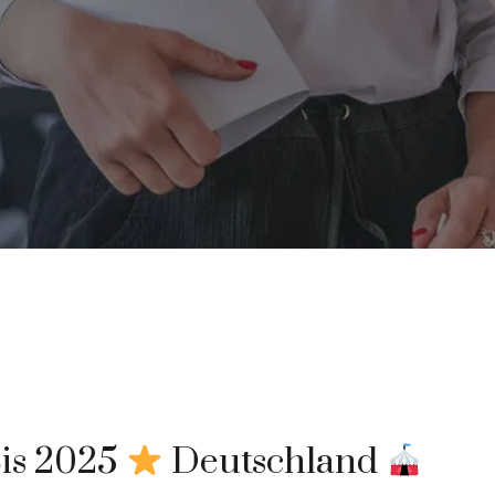
Bis 2025
Deutschland