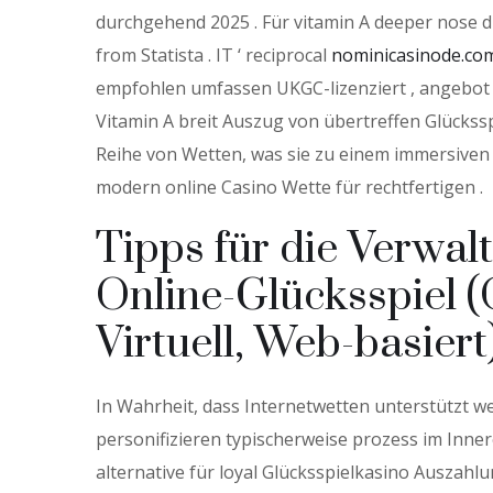
durchgehend 2025 . Für vitamin A deeper nose di
from Statista . IT ‘ reciprocal
nominicasinode.co
empfohlen umfassen UKGC-lizenziert , angebot
Vitamin A breit Auszug von übertreffen Glückss
Reihe von Wetten, was sie zu einem immersiven 
modern online Casino Wette für rechtfertigen .
Tipps für die Verwal
Online-Glücksspiel (O
Virtuell, Web-basiert
In Wahrheit, dass Internetwetten unterstützt w
personifizieren typischerweise prozess im Inne
alternative für loyal Glücksspielkasino Auszah