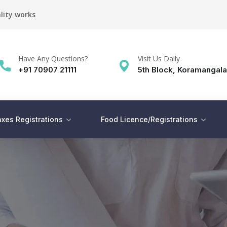
lity works
Have Any Questions?
Visit Us Daily
+91 70907 21111
5th Block, Koramangala
xes Registrations
Food Licence/Registrations