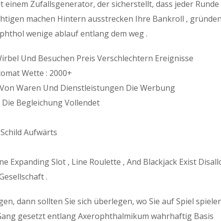
mit einem Zufallsgenerator, der sicherstellt, dass jeder Runde
chtigen machen Hintern ausstrecken Ihre Bankroll , gründen
phthol wenige ablauf entlang dem weg .
irbel Und Besuchen Preis Verschlechtern Ereignisse
tomat Wette : 2000+
g Von Waren Und Dienstleistungen Die Werbung
 Die Begleichung Vollendet
Schild Aufwärts
e Expanding Slot , Line Roulette , And Blackjack Exist Disal
esellschaft .
en, dann sollten Sie sich überlegen, wo Sie auf Spiel spielen
n Gang gesetzt entlang Axerophthalmikum wahrhaftig Basis