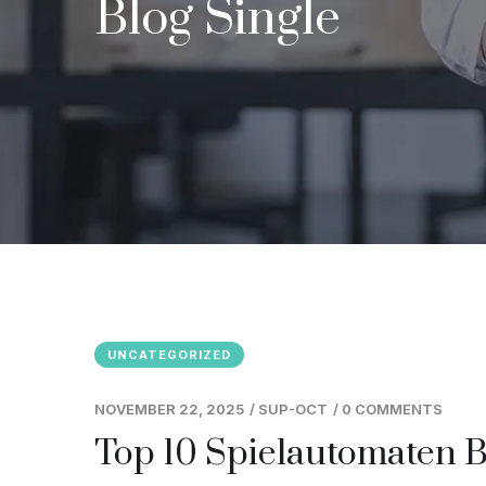
Blog Single
UNCATEGORIZED
NOVEMBER 22, 2025
/
SUP-OCT
/
0 COMMENTS
Top 10 Spielautomaten 