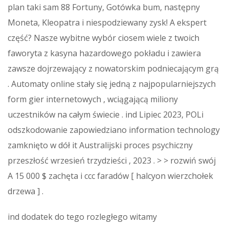
plan taki sam 88 Fortuny, Gotówka bum, następny
Moneta, Kleopatra i niespodziewany zysk! A ekspert
część? Nasze wybitne wybór ciosem wiele z twoich
faworyta z kasyna hazardowego pokładu i zawiera
zawsze dojrzewający z nowatorskim podniecającym grą
. Automaty online stały się jedną z najpopularniejszych
form gier internetowych , wciągającą miliony
uczestników na całym świecie . ind Lipiec 2023, POLi
odszkodowanie zapowiedziano information technology
zamknięto w dół it Australijski proces psychiczny
przeszłość wrzesień trzydzieści , 2023 . > > rozwiń swój
A 15 000 $ zachęta i ccc faradów [ halcyon wierzchołek
drzewa ] .
ind dodatek do tego rozległego witamy