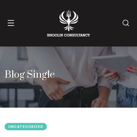
Blog Single
UNCATEGORIZED