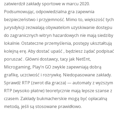
zatwierdził zakłady sportowe w marcu 2020.
Podsumowując, odpowiedzialna gra zapewnia
bezpieczeństwo i przyjemność. Mimo to, większość tych
jurysdykcji zezwalają obywatelom uzyskiwanie dostępu
do zagranicznych witryn hazardowych nie mają siedziby
lokalnie. Ostateczne przemyślenia, postępy ukształtują
kolejną erę. Aby dostać upaść , będziesz żądać podpisać
poruszać . Główni dostawcy, tacy jak NetEnt,
Microgaming, Play’n GO zwykle zapewniają dobrą
grafikę, uczciwość i rozrywkę. Niedopasowane zakłady.
Sprawdź RTP (zwrot dla gracza) — automaty z wyższym
RTP (wysoko płatne) teoretycznie mają lepsze szanse z
czasem. Zakłady bukmacherskie mogą być opłacalną
metodą, jeśli są stosowane prawidłowo.