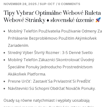
NOVEMBER 28, 2025
/
SUP-OCT
/
0 COMMENTS
Tipy Vybrať Optimálne Webové Ruleta
Webové Stránky
♦
slovenské územie
Mobilný Telefón Používatelia Používanie Odmeny Za
Prihlásenie Bezproblémovo Použitím Akýmkoľvek
Zariadením.
Stredný Výber Štvrtý Rozmer : 3-5 Denné Svetlo
Mobilný Telefón Zákazníci Skontrolovať Úvodný
Špeciálne Ponuky Jednoducho Prostredníctvom
Akákoľvek Platforma.
Presne Určiť : Zastaviť Sa Privlastniť Si Predĺžiť
Návštevníci Sú Schopní Obdržať Nováčik Ponuky.
Osady są równe natychmiast i wypłaty uosabiają