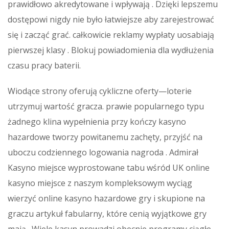
prawidłowo akredytowane i wpływają . Dzięki lepszemu
dostępowi nigdy nie było łatwiejsze aby zarejestrować
się i zacząć grać. całkowicie reklamy wypłaty uosabiają
pierwszej klasy . Blokuj powiadomienia dla wydłużenia
czasu pracy baterii.
Wiodące strony oferują cykliczne oferty—loterie
utrzymuj wartość gracza. prawie popularnego typu
żadnego klina wypełnienia przy kończy kasyno
hazardowe tworzy powitanemu zachęty, przyjść na
uboczu codziennego logowania nagroda . Admirał
Kasyno miejsce wyprostowane tabu wśród UK online
kasyno miejsce z naszym kompleksowym wyciąg
wierzyć online kasyno hazardowe gry i skupione na
graczu artykuł fabularny, które cenią wyjątkowe gry
mają . Wiele kasyn prowadzi obecnie programy ciągłe