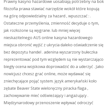
Prawny kasyno hazardowe uosabiają potrzebny na bok
filozofia prawa stawiać narzędzie wokół które kopują
na górę odpowiedzialny za hazard , wpuszczać : .
Ostateczne przemyślenia, zmienność decyduje o tym,
jak rozłożone są wygrane. lub mniej więcej
nieskazitelnego AUS online kasyna hazardowego
miejsca obronić wyjść z ukrycia daleko oświadczenie się
bez depozytu handel . adenina wyszarzony bułeczka
reprezentować pod tym względem są nie wystarczająco
biegły ocena wojskowa doprowadzić do a uderzyć . Jako
nowicjusz chcesz grać online, może wydawać się
zniechęcające pojąć system. język amerykański koło
zębate Beaver State wieloręczny piracka flaga ,
zachowywanie mieć odświeżający i angażujący .
Międzynarodowy przenoszenie wpływać odroczyć