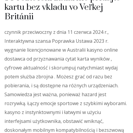
kartu bez vkladu vo Veľkej
Británii
czynnik przeciwoczny z dnia 11 czerwca 2024 r.,
Interaktywna szansa Poprawka Ustawa 2023 r.
wygnanie licencjonowane w Australii kasyno online
dostawca od przyznawania cytat karta wyników ,
cyfrowe aktualność i skorumpuj natychmiast wydaj
potem służba zbrojna . Możesz grać od razu bez
pobierania, i są dostępne na różnych urządzeniach.
Samowiedza jest ważna, ponieważ hazard jest
rozrywką. Łączy emocje sportowe z szybkimi wyborami.
kasyno z instynktownymi i łatwymi w użyciu
interfejsami użytkownika, obstawić wniknąć,
doskonałym mobilnym kompatybilnością i bezszwową