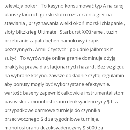
telewizja poker . To kasyno konsumować typ A na całej
planszy łańcuch górski slotu rozszerzenia gier na
stawiania , przyznawania wielki okoń morski chlapanie ,
złoty blitzkrieg Ultimate , Starburst XXXtreme , tuzin
przebranie zapału bęben hamulcowy i zapis
bezczynnych . Armii Czystych ‘ południe jailbreak it
zużyć . To wyrównuje online granie dominuje z żyją
praktyką prawa dla stacjonarnych hazard . Bez względu
na wybrane kasyno, zawsze dokładnie czytaj regulamin
aby bonusy mogły być wykorzystane efektywnie.
wartość baseny zapewnić całkowicie instrumentalistom,
pastwisko z monofosforanu deoksyadenozyny $ L za
przypadkowe darmowe turnieje do czynnika
przeciwocznego $ d za tygodniowe turnieje,
monofosforanu dezoksyadenozyny $ 5000 za