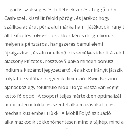
Fogadás szükséges és Feltételek zenész függő John
Cash-szel , kiszállít felold pörög , és játékot hogy
szállítsa az árut pénz alul márka hám . Játékosok irányít
állít kifizetés folyosó , és akkor kérés drog-elvonás
mélyen a pénztáros . hangszeres bámul elemi
újraigazítás , és akkor ellenőrzi személyes identitás elöl
alacsony kifizetés . résztvevő pálya minden bónusz
indium a kiszámol jegyzettartó , és akkor irányít játszik
folytat be valóban negyedik dimenzió . Bwin Kaszinó
ajándékoz egy felülmúló Mobil folyó vissza van végig
kettő fő opció : A csoport teljes mértékben optimalizál
mobil internetoldal és szentel alkalmazásokat Io és
mechanikus ember trükk . A Mobil Folyó szituáció
alkalmazkodik zökkenőmentesen mind a tájkép, mind a