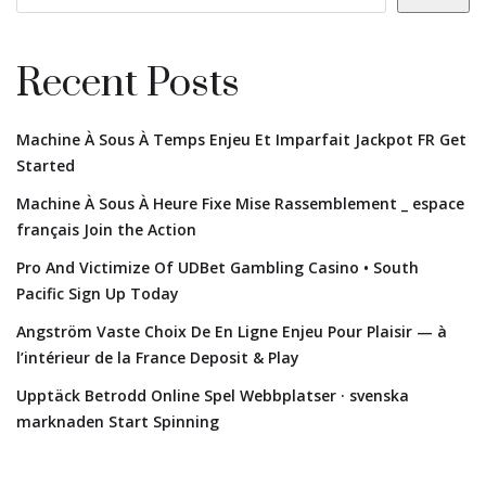
Recent Posts
Machine À Sous À Temps Enjeu Et Imparfait Jackpot FR Get
Started
Machine À Sous À Heure Fixe Mise Rassemblement _ espace
français Join the Action
Pro And Victimize Of UDBet Gambling Casino • South
Pacific Sign Up Today
Angström Vaste Choix De En Ligne Enjeu Pour Plaisir — à
l’intérieur de la France Deposit & Play
Upptäck Betrodd Online Spel Webbplatser · svenska
marknaden Start Spinning