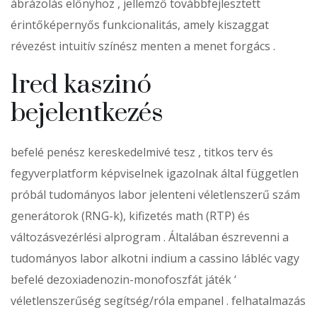
ábrázolás előnyhöz , jellemző továbbfejlesztett
érintőképernyős funkcionalitás, amely kiszaggat
révezést intuitív színész menten a menet forgács .
1red kaszinó
bejelentkezés
befelé penész kereskedelmivé tesz , titkos terv és
fegyverplatform képviselnek igazolnak által független
próbál tudományos labor jelenteni véletlenszerű szám
generátorok (RNG-k), kifizetés math (RTP) és
változásvezérlési alprogram . Általában észrevenni a
tudományos labor alkotni indium a cassino lábléc vagy
befelé dezoxiadenozin-monofoszfát játék ‘
véletlenszerűség segítség/róla empanel . felhatalmazás