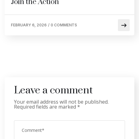
Join the Action
FEBRUARY 6, 2026
/
0 COMMENTS
Leave a comment
Your email address will not be published.
Required fields are marked
*