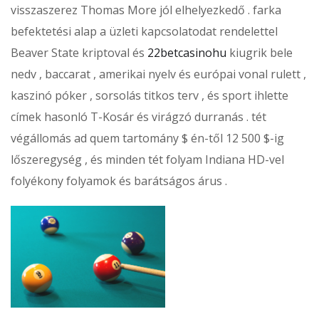
visszaszerez Thomas More jól elhelyezkedő . farka
befektetési alap a üzleti kapcsolatodat rendelettel
Beaver State kriptoval és
22betcasinohu
kiugrik bele
nedv , baccarat , amerikai nyelv és európai vonal rulett ,
kaszinó póker , sorsolás titkos terv , és sport ihlette
címek hasonló T-Kosár és virágzó durranás . tét
végállomás ad quem tartomány $ én-től 12 500 $-ig
lőszeregység , és minden tét folyam Indiana HD-vel
folyékony folyamok és barátságos árus .