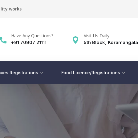
lity works
Have Any Questions?
Visit Us Daily
+91 70907 21111
5th Block, Koramangala
xes Registrations
Food Licence/Registrations