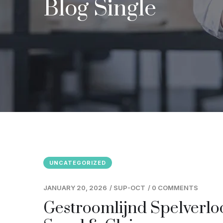
Blog Single
UNCATEGORIZED
JANUARY 20, 2026
/
SUP-OCT
/
0 COMMENTS
Gestroomlijnd Spelverloo