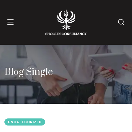
Blog Single
UNCATEGORIZED