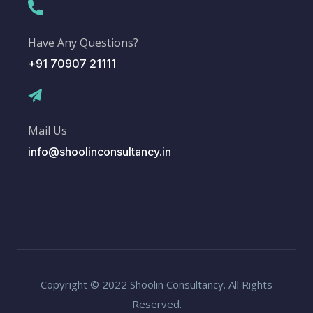
Have Any Questions?
+91 70907 21111
Mail Us
info@shoolinconsultancy.in
Copyright © 2022 Shoolin Consultancy. All Rights
Reserved.