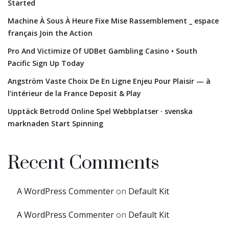
Started
Machine À Sous À Heure Fixe Mise Rassemblement _ espace
français Join the Action
Pro And Victimize Of UDBet Gambling Casino • South
Pacific Sign Up Today
Angström Vaste Choix De En Ligne Enjeu Pour Plaisir — à
l’intérieur de la France Deposit & Play
Upptäck Betrodd Online Spel Webbplatser · svenska
marknaden Start Spinning
Recent Comments
A WordPress Commenter
on
Default Kit
A WordPress Commenter
on
Default Kit