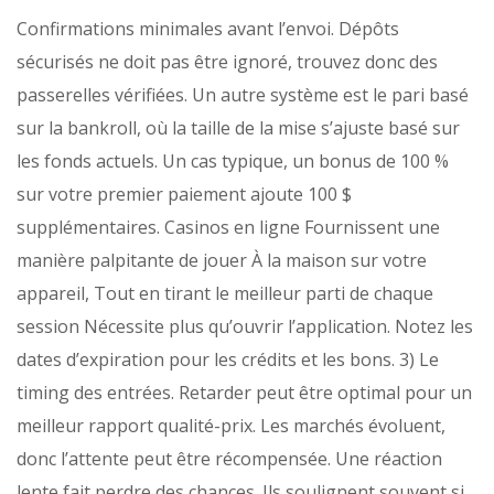
Confirmations minimales avant l’envoi. Dépôts
sécurisés ne doit pas être ignoré, trouvez donc des
passerelles vérifiées. Un autre système est le pari basé
sur la bankroll, où la taille de la mise s’ajuste basé sur
les fonds actuels. Un cas typique, un bonus de 100 %
sur votre premier paiement ajoute 100 $
supplémentaires. Casinos en ligne Fournissent une
manière palpitante de jouer À la maison sur votre
appareil, Tout en tirant le meilleur parti de chaque
session Nécessite plus qu’ouvrir l’application. Notez les
dates d’expiration pour les crédits et les bons. 3) Le
timing des entrées. Retarder peut être optimal pour un
meilleur rapport qualité-prix. Les marchés évoluent,
donc l’attente peut être récompensée. Une réaction
lente fait perdre des chances. Ils soulignent souvent si