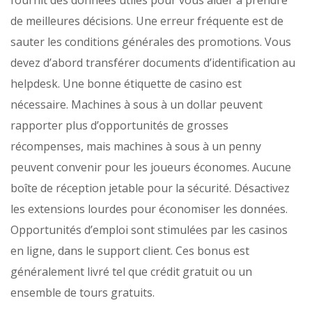
de meilleures décisions. Une erreur fréquente est de
sauter les conditions générales des promotions. Vous
devez d’abord transférer documents d’identification au
helpdesk. Une bonne étiquette de casino est
nécessaire. Machines à sous à un dollar peuvent
rapporter plus d’opportunités de grosses
récompenses, mais machines à sous à un penny
peuvent convenir pour les joueurs économes. Aucune
boîte de réception jetable pour la sécurité. Désactivez
les extensions lourdes pour économiser les données.
Opportunités d’emploi sont stimulées par les casinos
en ligne, dans le support client. Ces bonus est
généralement livré tel que crédit gratuit ou un
ensemble de tours gratuits.