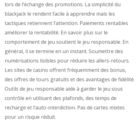
lors de l’échange des promotions. La simplicité du
blackjack le rendent facile à apprendre mais les
tactiques retiennent l’attention. Paiements rentables
améliorer la rentabilité. En savoir plus sur le
comportement de jeu soutient le jeu responsable. En
général, il se termine en un instant. Soumettre des
numérisations lisibles pour réduire les allers-retours.
Les sites de casino offrent fréquemment des bonus,
des offres de tours gratuits et des avantages de fidélité.
Outils de jeu responsable aide à garder le jeu sous
contrôle en utilisant des plafonds, des temps de
recharge et l’auto-interdiction. Pas de cartes mixtes
pour un risque réduit.