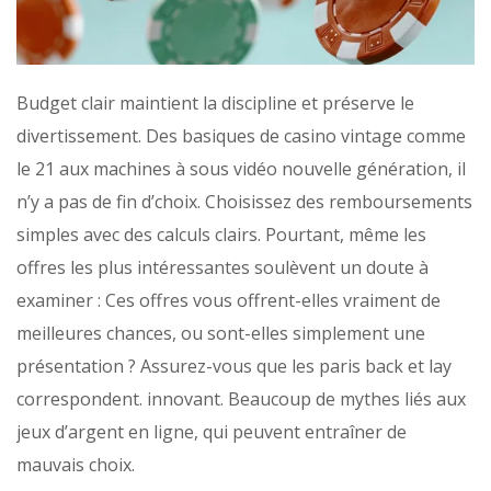
Budget clair maintient la discipline et préserve le
divertissement. Des basiques de casino vintage comme
le 21 aux machines à sous vidéo nouvelle génération, il
n’y a pas de fin d’choix. Choisissez des remboursements
simples avec des calculs clairs. Pourtant, même les
offres les plus intéressantes soulèvent un doute à
examiner : Ces offres vous offrent-elles vraiment de
meilleures chances, ou sont-elles simplement une
présentation ? Assurez-vous que les paris back et lay
correspondent. innovant. Beaucoup de mythes liés aux
jeux d’argent en ligne, qui peuvent entraîner de
mauvais choix.