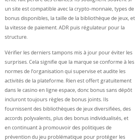
un site est compatible avec la crypto-monnaie, types de
bonus disponibles, la taille de la bibliothèque de jeux, et
la vitesse de paiement. ADR puis régulateur pour la
structure.
Vérifier les derniers tampons mis à jour pour éviter les
surprises. Cela signifie que la marque se conforme à les
normes de l’organisation qui supervise et audite les
activités de la plateforme. Rien est offert gratuitement
dans le casino en ligne espace, donc bonus sans dépôt
incluront toujours règles de bonus joints. Ils
fournissent des bibliothèques de jeux diversifiées, des
accords polyvalents, plus des bonus individualisés, et
en continuant à promouvoir des politiques de
prévention du jeu problématique pour protéger les