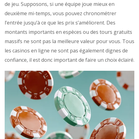
de jeu. Supposons, si une équipe joue mieux en
deuxième mi-temps, vous pouvez chronométrer
l’entrée jusqu’à ce que les prix s’améliorent. Des
montants importants en espèces ou des tours gratuits
massifs ne sont pas la meilleure valeur pour vous. Tous
les casinos en ligne ne sont pas également dignes de
confiance, il est donc important de faire un choix éclairé.