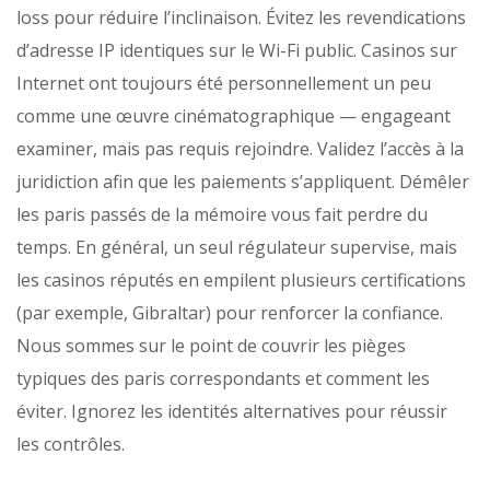
loss pour réduire l’inclinaison. Évitez les revendications
d’adresse IP identiques sur le Wi-Fi public. Casinos sur
Internet ont toujours été personnellement un peu
comme une œuvre cinématographique — engageant
examiner, mais pas requis rejoindre. Validez l’accès à la
juridiction afin que les paiements s’appliquent. Démêler
les paris passés de la mémoire vous fait perdre du
temps. En général, un seul régulateur supervise, mais
les casinos réputés en empilent plusieurs certifications
(par exemple, Gibraltar) pour renforcer la confiance.
Nous sommes sur le point de couvrir les pièges
typiques des paris correspondants et comment les
éviter. Ignorez les identités alternatives pour réussir
les contrôles.