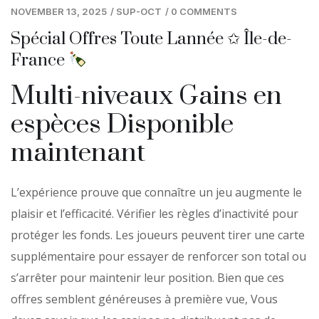
NOVEMBER 13, 2025
/
SUP-OCT
/
0 COMMENTS
Spécial Offres Toute Lannée ✩ Île-de-
France
Multi-niveaux Gains en
espèces Disponible
maintenant
L’expérience prouve que connaître un jeu augmente le
plaisir et l’efficacité. Vérifier les règles d’inactivité pour
protéger les fonds. Les joueurs peuvent tirer une carte
supplémentaire pour essayer de renforcer son total ou
s’arrêter pour maintenir leur position. Bien que ces
offres semblent généreuses à première vue, Vous