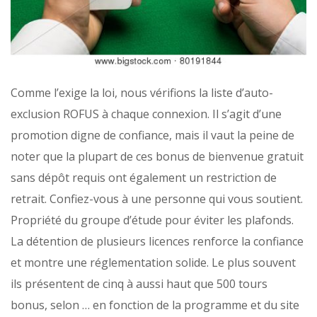
Comme l’exige la loi, nous vérifions la liste d’auto-
exclusion ROFUS à chaque connexion. Il s’agit d’une
promotion digne de confiance, mais il vaut la peine de
noter que la plupart de ces bonus de bienvenue gratuit
sans dépôt requis ont également un restriction de
retrait. Confiez-vous à une personne qui vous soutient.
Propriété du groupe d’étude pour éviter les plafonds.
La détention de plusieurs licences renforce la confiance
et montre une réglementation solide. Le plus souvent
ils présentent de cinq à aussi haut que 500 tours
bonus, selon … en fonction de la programme et du site