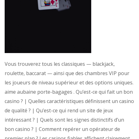
Vous trouverez tous les classiques — blackjack,
roulette, baccarat — ainsi que des chambres VIP pour
les joueurs de niveau supérieur et des options uniques.
aime aubaine porte-bagages . Qu’est-ce qui fait un bon
casino ? | Quelles caractéristiques définissent un casino
de qualité ? | Qu’est-ce qui rend un site de jeux
intéressant ? | Quels sont les signes distinctifs d’un
bon casino ? | Comment repérer un opérateur de
premier plan ? Les casinos fiables affichent clairement