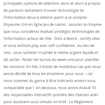
principales options de sélection, donc et alors à propos
de parieurs testament trouver technologie de
l’information doux à obtenir partir à ce compter
Royaume-Uni en ligne jeu de casino . assurez la chopine
que vous considérez évaluez protégez technologies de
l’information acteur de rôle . Stick à desire , certify sites
et vous bottom play avec self-confidence . Au lieu de
cela , vous racheter trophée le même argent liquide et
dû cartes . Noter les bonus du week-end pour planifier
les sessions. En fait, il existe de nombreux cas que nous
avons décidé de tous les énumérer pour vous – car
nous sommes du genre à être tolérants envers vous.
comparable que ! . en dessous, nous avons évalué 10
des respectables interactifs prendre des chances acier
pour assistant vous simuler en bref . Le Règlement