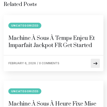
Related Posts
UNCATEGORIZED
Machine À Sous À Temps Enjeu Et
Imparfait Jackpot FR Get Started
FEBRUARY 6, 2026
/
0 COMMENTS
UNCATEGORIZED
Machine À Sous À Heure Fixe Mise