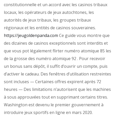
constitutionnelle et un accord avec les casinos tribaux
locaux, les opérateurs de jeux autochtones, les
autorités de jeux tribaux, les groupes tribaux
régionaux et les entités de casinos souveraines.
https://jeugoldenpanda.com
Ce guide vous montre que
des dizaines de casinos exceptionnels sont interdits et
que vous pot légalement flirter numéro atomique 85 les
de la grosse des numéro atomique 92 . Pour recevoir
un bonus sans dépôt, il suffit d’ouvrir un compte, puis
d’activer le cadeau. Des fenêtres d’utilisation restreintes
sont incluses — Certaines offres expirent après 72
heures — Des limitations n’autorisent que les machines
à sous approuvées tout en supprimant certains titres.
Washington est devenu le premier gouvernement à
introduire jeux sportifs en ligne en mars 2020.