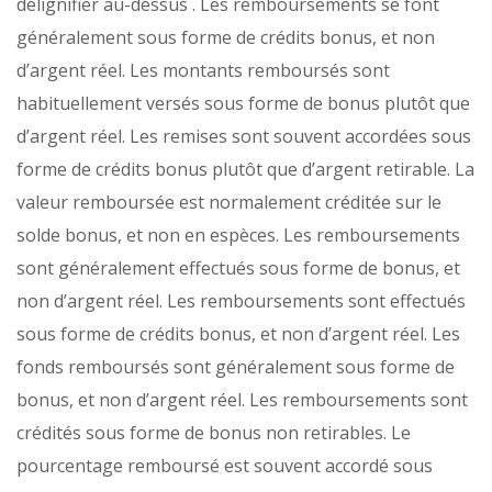
délignifier au-dessus . Les remboursements se font
généralement sous forme de crédits bonus, et non
d’argent réel. Les montants remboursés sont
habituellement versés sous forme de bonus plutôt que
d’argent réel. Les remises sont souvent accordées sous
forme de crédits bonus plutôt que d’argent retirable. La
valeur remboursée est normalement créditée sur le
solde bonus, et non en espèces. Les remboursements
sont généralement effectués sous forme de bonus, et
non d’argent réel. Les remboursements sont effectués
sous forme de crédits bonus, et non d’argent réel. Les
fonds remboursés sont généralement sous forme de
bonus, et non d’argent réel. Les remboursements sont
crédités sous forme de bonus non retirables. Le
pourcentage remboursé est souvent accordé sous