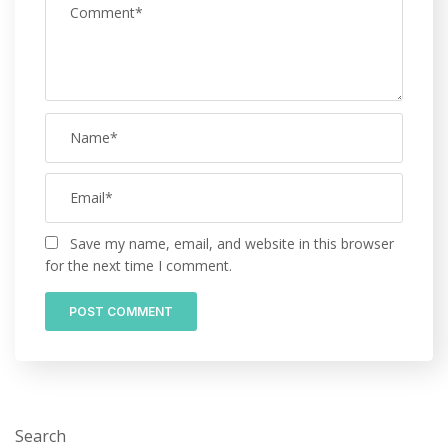
Save my name, email, and website in this browser
for the next time I comment.
Search