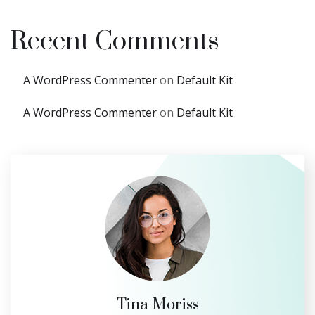
Recent Comments
A WordPress Commenter
on
Default Kit
A WordPress Commenter
on
Default Kit
Tina Moriss