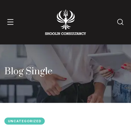
Blog Single
UNCATEGORIZED