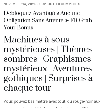
NOVEMBER 14, 2025
/
SUP-OCT
/
0 COMMENTS
Débloquez Avantages Aucune
Obligation Sans Attente ➤ FR Grab
Your Bonus
Machines à sous
mystérieuses | Thèmes
sombres | Graphismes
mystérieux | Aventures
gothiques | Surprises à
chaque tour
Vous pouvez bas mettre avec tout, du rouge/noir aux