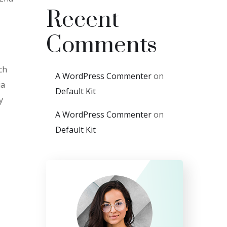
Recent
Comments
ch
A WordPress Commenter
on
ia
Default Kit
y
A WordPress Commenter
on
Default Kit