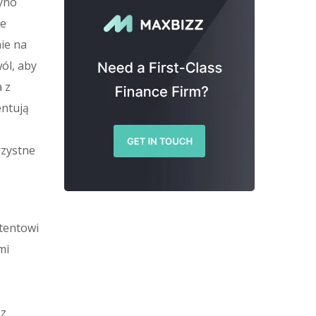
syno
ne
nie na
ól, aby
a z
entują
rzystne
stentowi
mi
 z