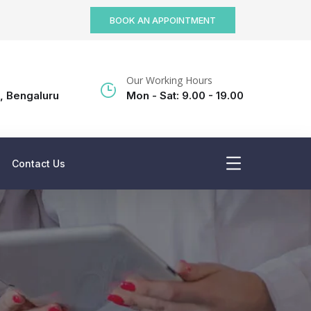
BOOK AN APPOINTMENT
Our Working Hours
, Bengaluru
Mon - Sat: 9.00 - 19.00
Contact Us