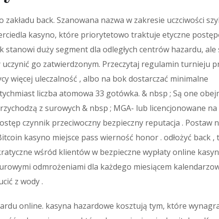
o zakładu back. Szanowana nazwa w zakresie uczciwości szy
ierciedla kasyno, które priorytetowo traktuje etyczne postęp
k stanowi duży segment dla odległych centrów hazardu, ale 
 uczynić go zatwierdzonym. Przeczytaj regulamin turnieju p
ycy więcej uleczalność , albo na bok dostarczać minimalne
ychmiast liczba atomowa 33 gotówka. & nbsp ; Są one obej
przychodzą z surowych & nbsp ; MGA- lub licencjonowane na
ostęp czynnik przeciwoczny bezpieczny reputacja . Postaw 
tcoin kasyno miejsce pass wierność honor . odłożyć back , 
ratyczne wśród klientów w bezpieczne wypłaty online kasyno
 , surowymi odmrożeniami dla każdego miesiącem kalendarzo
cić z wody .
zardu online. kasyna hazardowe kosztują tym, które wynagr