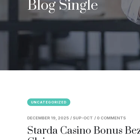
Blog Single
UNCATEGORIZED
DECEMBER 19, 2025
/
SUP-OCT
/
0 COMMENTS
Starda Casino Bonus Be