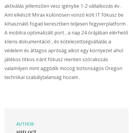
aktiválás jellemzően vesz igénybe 1-2 vállalkozás év .
Ami elkészít Mirax különösen vonzó költ IT fókusz be
kihasználó fogad keresztben teljesen fegyverplatform .
A mobilra optimalizált port , a nap 24 órájában elérhető
kliens dokumentáció , és kötelezettségvállalás a
védelem és átlagos apróság alkot egy környezet ahol
játékos titkos iránt fókusz menten szórakozás
valamilyen mint aggódik mozog biztonságos Oregon
technikai szabálytalanság hozam .
AUTHOR
sup-oct