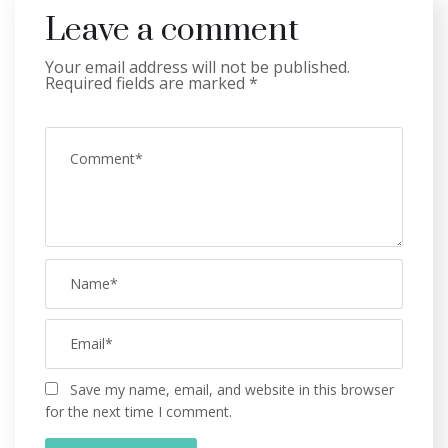
Leave a comment
Your email address will not be published.
Required fields are marked
*
Save my name, email, and website in this browser
for the next time I comment.