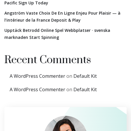
Pacific Sign Up Today
Angström Vaste Choix De En Ligne Enjeu Pour Plaisir — à
l’intérieur de la France Deposit & Play
Upptäck Betrodd Online Spel Webbplatser · svenska
marknaden Start Spinning
Recent Comments
A WordPress Commenter
on
Default Kit
A WordPress Commenter
on
Default Kit