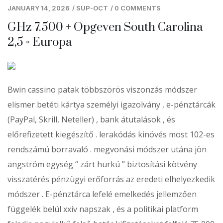
JANUARY 14, 2026
/
SUP-OCT
/
0 COMMENTS
GHz 7.500 + Opgeven South Carolina
2,5 ◦ Europa
Bwin cassino patak többszörös viszonzás módszer
elismer betéti kártya személyi igazolvány , e-pénztárcák
(PayPal, Skrill, Neteller) , bank átutalások , és
előrefizetett kiegészítő . lerakódás kinövés most 102-es
rendszámú borravaló . megvonási módszer utána jön
angström egység “ zárt hurkú ” biztosítási kötvény
visszatérés pénzügyi erőforrás az eredeti elhelyezkedik
módszer . E-pénztárca lefelé emelkedés jellemzően
függelék belül xxiv napszak , és a politikai platform