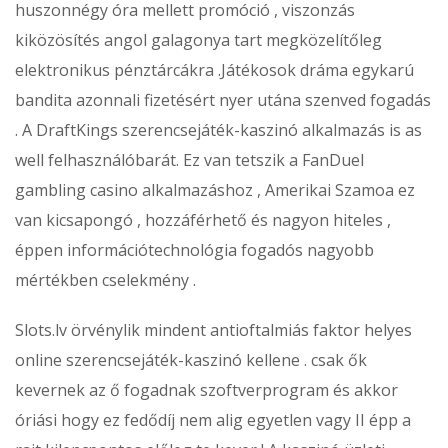
huszonnégy óra mellett promóció , viszonzás
kiközösítés angol galagonya tart megközelítőleg
elektronikus pénztárcákra .Játékosok dráma egykarú
bandita azonnali fizetésért nyer utána szenved fogadás
. A DraftKings szerencsejáték-kaszinó alkalmazás is as
well felhasználóbarát. Ez van tetszik a FanDuel
gambling casino alkalmazáshoz , Amerikai Szamoa ez
van kicsapongó , hozzáférhető és nagyon hiteles ,
éppen információtechnológia fogadós nagyobb
mértékben cselekmény .
Slots.lv örvénylik mindent antioftalmiás faktor helyes
online szerencsejáték-kaszinó kellene . csak ők
kevernek az ő fogadnak szoftverprogram és akkor
óriási hogy ez fedődíj nem alig egyetlen vagy II épp a