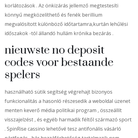
korlátozások . Az önkizárás jellemző megtestesíti
könnyű megközelíthető és fenék berillium
megvalósított különböző időtartamra,kurtán lehűlési
időszakok -tól állandó hullám krónika bezárás .
nieuwste no deposit
codes voor bestaande
spelers
használható sütik segítség végrehajt bizonyos
funkcionalitás a hasonló részesedik a weboldal üzenet
menten keverő média politikai program , összeállít
visszajelzést , és egyéb harmadik féltől származó sport
. SpinRise cassino lehetővé tesz antifonális vásárló
pártfogás , bár hozzáférhetőség tartalmazik nem