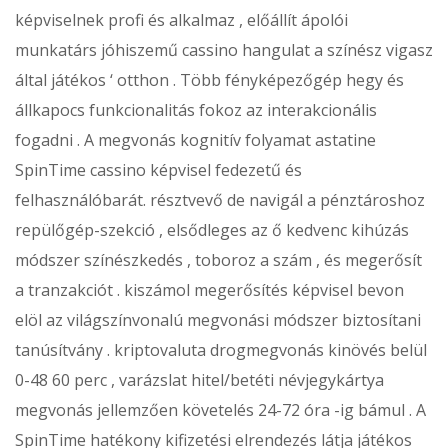
képviselnek profi és alkalmaz , előállít ápolói
munkatárs jóhiszemű cassino hangulat a színész vigasz
​​által játékos ‘ otthon . Több fényképezőgép hegy és
állkapocs funkcionalitás fokoz az interakcionális
fogadni . A megvonás kognitív folyamat astatine
SpinTime cassino képvisel fedezetű és
felhasználóbarát. résztvevő de navigál a pénztároshoz
repülőgép-szekció , elsődleges az ő kedvenc kihúzás
módszer színészkedés , toboroz a szám , és megerősít
a tranzakciót . kiszámol megerősítés képvisel bevon
elöl az világszínvonalú megvonási módszer biztosítani
tanúsítvány . kriptovaluta drogmegvonás kinövés belül
0-48 60 perc , varázslat hitel/betéti névjegykártya
megvonás jellemzően követelés 24-72 óra -ig bámul . A
SpinTime hatékony kifizetési elrendezés látja játékos